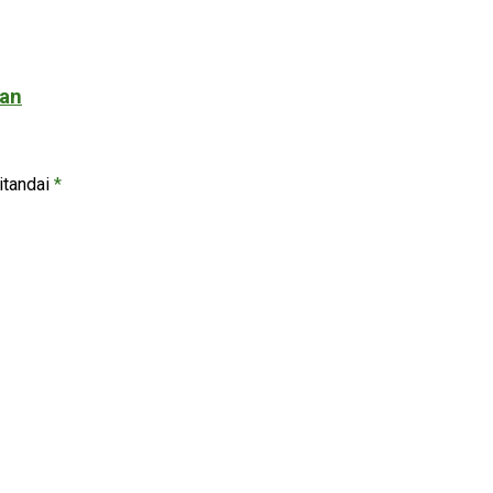
kan
itandai
*