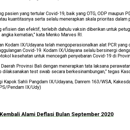
tang pasien yang tertular Covid-19, baik yang OTG, ODP maupun 
atau kuantitasnya serta selalu menerapkan skala prioritas dalam
 efisien dan efektif, terlebih dahulu vaksin diberikan untuk p
angka kematian,” kata Menko Marves RI.
n Kodam IX/Udayana telah mengoperasionalkan alat PCR yang d
nggulangan Covid-19. Kodam IX/Udayana selalu bersinergi denga
tokol kesehatan untuk mencegah penyebaran Covid-19 di Provins
aerah Provinsi Bali dengan menerapkan tata laksana perawata
ap dilaksanakan test swab secara berkesinambungan,” tegas Kas
ngi Kapok Sahli Pangdam IX/Udayana, Danrem 163/WSA, Kakes
DPS/Pendam IX/Udy)
i Kembali Alami Deflasi Bulan September 2020