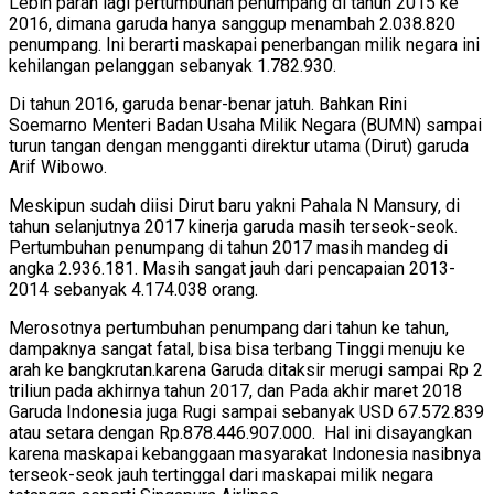
Lebih parah lagi pertumbuhan penumpang di tahun 2015 ke
2016, dimana garuda hanya sanggup menambah 2.038.820
penumpang. Ini berarti maskapai penerbangan milik negara ini
kehilangan pelanggan sebanyak 1.782.930.
Di tahun 2016, garuda benar-benar jatuh. Bahkan Rini
Soemarno Menteri Badan Usaha Milik Negara (BUMN) sampai
turun tangan dengan mengganti direktur utama (Dirut) garuda
Arif Wibowo.
Meskipun sudah diisi Dirut baru yakni Pahala N Mansury, di
tahun selanjutnya 2017 kinerja garuda masih terseok-seok.
Pertumbuhan penumpang di tahun 2017 masih mandeg di
angka 2.936.181. Masih sangat jauh dari pencapaian 2013-
2014 sebanyak 4.174.038 orang.
Merosotnya pertumbuhan penumpang dari tahun ke tahun,
dampaknya sangat fatal, bisa bisa terbang Tinggi menuju ke
arah ke bangkrutan.karena Garuda ditaksir merugi sampai Rp 2
triliun pada akhirnya tahun 2017, dan Pada akhir maret 2018
Garuda Indonesia juga Rugi sampai sebanyak USD 67.572.839
atau setara dengan Rp.878.446.907.000. Hal ini disayangkan
karena maskapai kebanggaan masyarakat Indonesia nasibnya
terseok-seok jauh tertinggal dari maskapai milik negara