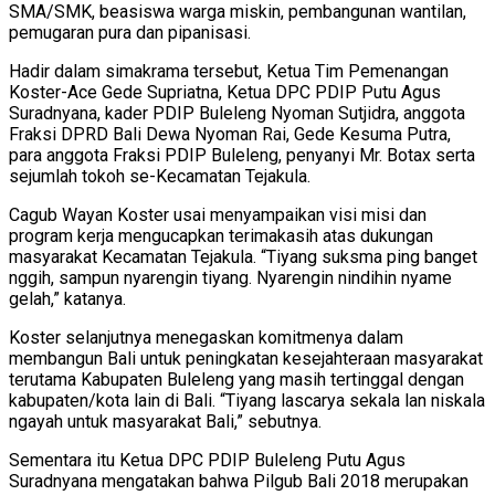
SMA/SMK, beasiswa warga miskin, pembangunan wantilan,
pemugaran pura dan pipanisasi.
Hadir dalam simakrama tersebut, Ketua Tim Pemenangan
Koster-Ace Gede Supriatna, Ketua DPC PDIP Putu Agus
Suradnyana, kader PDIP Buleleng Nyoman Sutjidra, anggota
Fraksi DPRD Bali Dewa Nyoman Rai, Gede Kesuma Putra,
para anggota Fraksi PDIP Buleleng, penyanyi Mr. Botax serta
sejumlah tokoh se-Kecamatan Tejakula.
Cagub Wayan Koster usai menyampaikan visi misi dan
program kerja mengucapkan terimakasih atas dukungan
masyarakat Kecamatan Tejakula. “Tiyang suksma ping banget
nggih, sampun nyarengin tiyang. Nyarengin nindihin nyame
gelah,” katanya.
Koster selanjutnya menegaskan komitmenya dalam
membangun Bali untuk peningkatan kesejahteraan masyarakat
terutama Kabupaten Buleleng yang masih tertinggal dengan
kabupaten/kota lain di Bali. “Tiyang lascarya sekala lan niskala
ngayah untuk masyarakat Bali,” sebutnya.
Sementara itu Ketua DPC PDIP Buleleng Putu Agus
Suradnyana mengatakan bahwa Pilgub Bali 2018 merupakan