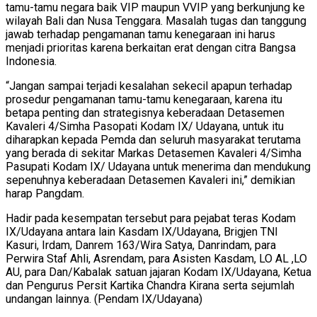
tamu-tamu negara baik VIP maupun VVIP yang berkunjung ke
wilayah Bali dan Nusa Tenggara. Masalah tugas dan tanggung
jawab terhadap pengamanan tamu kenegaraan ini harus
menjadi prioritas karena berkaitan erat dengan citra Bangsa
Indonesia.
“Jangan sampai terjadi kesalahan sekecil apapun terhadap
prosedur pengamanan tamu-tamu kenegaraan, karena itu
betapa penting dan strategisnya keberadaan Detasemen
Kavaleri 4/Simha Pasopati Kodam IX/ Udayana, untuk itu
diharapkan kepada Pemda dan seluruh masyarakat terutama
yang berada di sekitar Markas Detasemen Kavaleri 4/Simha
Pasupati Kodam IX/ Udayana untuk menerima dan mendukung
sepenuhnya keberadaan Detasemen Kavaleri ini,” demikian
harap Pangdam.
Hadir pada kesempatan tersebut para pejabat teras Kodam
IX/Udayana antara lain Kasdam IX/Udayana, Brigjen TNI
Kasuri, Irdam, Danrem 163/Wira Satya, Danrindam, para
Perwira Staf Ahli, Asrendam, para Asisten Kasdam, LO AL ,LO
AU, para Dan/Kabalak satuan jajaran Kodam IX/Udayana, Ketua
dan Pengurus Persit Kartika Chandra Kirana serta sejumlah
undangan lainnya. (Pendam IX/Udayana)