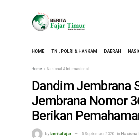
HOME
TNI, POLRI & HANKAM
DAERAH
NASI
Home
Nasional & Internasional
Dandim Jembrana So
Jembrana Nomor 36
Berikan Pemahama
by
beritafajar
5 September 2020
in
Nasional