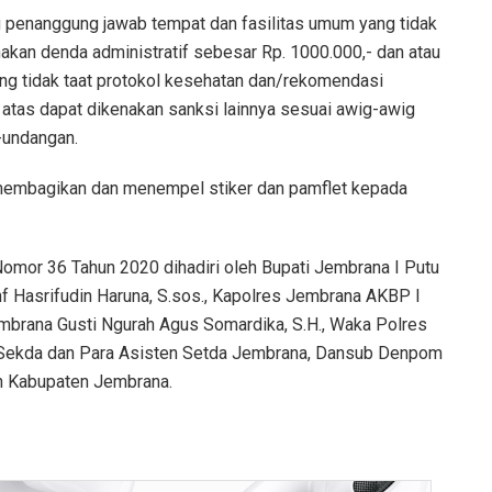
u penanggung jawab tempat dan fasilitas umum yang tidak
an denda administratif sebesar Rp. 1000.000,- dan atau
ng tidak taat protokol kesehatan dan/rekomendasi
 atas dapat dikenakan sanksi lainnya sesuai awig-awig
-undangan.
membagikan dan menempel stiker dan pamflet kepada
Nomor 36 Tahun 2020 dihadiri oleh Bupati Jembrana I Putu
nf Hasrifudin Haruna, S.sos., Kapolres Jembrana AKBP I
 Jembrana Gusti Ngurah Agus Somardika, S.H., Waka Polres
, Sekda dan Para Asisten Setda Jembrana, Dansub Denpom
h Kabupaten Jembrana.