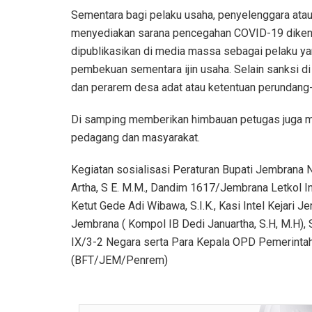
Sementara bagi pelaku usaha, penyelenggara ata
menyediakan sarana pencegahan COVID-19 dikenak
dipublikasikan di media massa sebagai pelaku ya
pembekuan sementara ijin usaha. Selain sanksi di
dan perarem desa adat atau ketentuan perundang
Di samping memberikan himbauan petugas juga 
pedagang dan masyarakat.
Kegiatan sosialisasi Peraturan Bupati Jembrana 
Artha, S E. M.M., Dandim 1617/Jembrana Letkol I
Ketut Gede Adi Wibawa, S.I.K., Kasi Intel Kejari
Jembrana ( Kompol IB Dedi Januartha, S.H, M.H)
IX/3-2 Negara serta Para Kepala OPD Pemerinta
(BFT/JEM/Penrem)