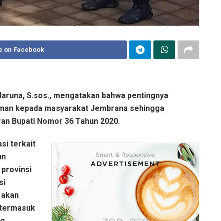
e on Facebook
Haruna, S.sos., mengatakan bahwa pentingnya
aman kepada masyarakat Jembrana sehingga
an Bupati Nomor 36 Tahun 2020.
si terkait
un
 provinsi
si
 akan
termasuk
ng