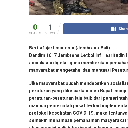
0
1
Shar
SHARES
VIEWS
Beritafajartimur.com (Jembrana-Bali)
Dandim 1617 Jembrana Letkol Inf Hasrifudin 
sosialisasi digelar guna memberikan pemah
masyarakat mengetahui dan mentaati Peratur
Jika masyarakat sudah mendapatkan sosialisa
peraturan yang dikeluarkan oleh Bupati maup
peraturan-peraturan lain baik dari pemerintah
maupun pemerintah pusat terkait implementa
protokol kesehatan COVID-19, maka tentunya
semakin menambah pemahaman masyarakat 
akan meminimalisir berbagai pelanggaran ya