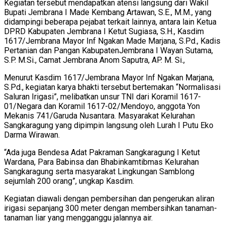
Kegiatan tersebut mendapatkan atensi langsung dari Wakil
Bupati Jembrana I Made Kembang Artawan, S.E., M.M., yang
didampingi beberapa pejabat terkait lainnya, antara lain Ketua
DPRD Kabupaten Jembrana I Ketut Sugiasa, S.H., Kasdim
1617/Jembrana Mayor Inf Ngakan Made Marjana, S.Pd., Kadis
Pertanian dan Pangan KabupatenJembrana I Wayan Sutama,
S.P. M.Si., Camat Jembrana Anom Saputra, AP. M. Si.,
Menurut Kasdim 1617/Jembrana Mayor Inf Ngakan Marjana,
S.Pd., kegiatan karya bhakti tersebut bertemakan “Normalisasi
Saluran Irigasi”, melibatkan unsur TNI dari Koramil 1617-
01/Negara dan Koramil 1617-02/Mendoyo, anggota Yon
Mekanis 741/Garuda Nusantara. Masyarakat Kelurahan
Sangkaragung yang dipimpin langsung oleh Lurah I Putu Eko
Darma Wirawan.
“Ada juga Bendesa Adat Pakraman Sangkaragung I Ketut
Wardana, Para Babinsa dan Bhabinkamtibmas Kelurahan
Sangkaragung serta masyarakat Lingkungan Samblong
sejumlah 200 orang”, ungkap Kasdim.
Kegiatan diawali dengan pembersihan dan pengerukan aliran
irigasi sepanjang 300 meter dengan membersihkan tanaman-
tanaman liar yang mengganggu jalannya air.