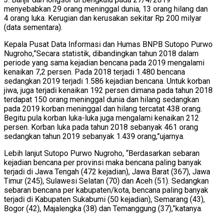
menyebabkan 29 orang meninggal dunia, 13 orang hilang dan
4 orang luka. Kerugian dan kerusakan sekitar Rp 200 milyar
(data sementara).
Kepala Pusat Data Informasi dan Humas BNPB Sutopo Purwo
Nugroho,”Secara statistik, dibandingkan tahun 2018 dalam
periode yang sama kejadian bencana pada 2019 mengalami
kenaikan 7,2 persen. Pada 2018 terjadi 1.480 bencana
sedangkan 2019 terjadi 1.586 kejadian bencana. Untuk korban
jiwa, juga terjadi kenaikan 192 persen dimana pada tahun 2018
terdapat 150 orang meninggal dunia dan hilang sedangkan
pada 2019 korban meninggal dan hilang tercatat 438 orang.
Begitu pula korban luka-luka juga mengalami kenaikan 212
persen. Korban luka pada tahun 2018 sebanyak 461 orang
sedangkan tahun 2019 sebanyak 1.439 orang,”ujarnya.
Lebih lanjut Sutopo Purwo Nugroho, “Berdasarkan sebaran
kejadian bencana per provinsi maka bencana paling banyak
terjadi di Jawa Tengah (472 kejadian), Jawa Barat (367), Jawa
Timur (245), Sulawesi Selatan (70) dan Aceh (51). Sedangkan
sebaran bencana per kabupaten/kota, bencana paling banyak
terjadi di Kabupaten Sukabumi (50 kejadian), Semarang (43),
Bogor (42), Majalengka (38) dan Temanggung (37),”katanya.