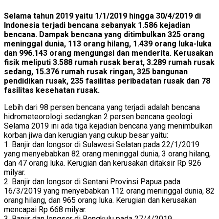
Selama tahun 2019 yaitu 1/1/2019 hingga 30/4/2019 di
Indonesia terjadi bencana sebanyak 1.586 kejadian
bencana. Dampak bencana yang ditimbulkan 325 orang
meninggal dunia, 113 orang hilang, 1.439 orang luka-luka
dan 996.143 orang mengungsi dan menderita. Kerusakan
fisik meliputi 3.588 rumah rusak berat, 3.289 rumah rusak
sedang, 15.376 rumah rusak ringan, 325 bangunan
pendidikan rusak, 235 fasilitas peribadatan rusak dan 78
fasilitas kesehatan rusak.
Lebih dari 98 persen bencana yang terjadi adalah bencana
hidrometeorologi sedangkan 2 persen bencana geologi.
Selama 2019 ini ada tiga kejadian bencana yang menimbulkan
korban jiwa dan kerugian yang cukup besar yaitu:
1. Banjir dan longsor di Sulawesi Selatan pada 22/1/2019
yang menyebabkan 82 orang meninggal dunia, 3 orang hilang,
dan 47 orang luka. Kerugian dan kerusakan ditaksir Rp 926
milyar.
2. Banjir dan longsor di Sentani Provinsi Papua pada
16/3/2019 yang menyebabkan 112 orang meninggal dunia, 82
orang hilang, dan 965 orang luka. Kerugian dan kerusakan
mencapai Rp 668 milyar.
3. Banjir dan longsor di Bengkulu pada 27/4/2019