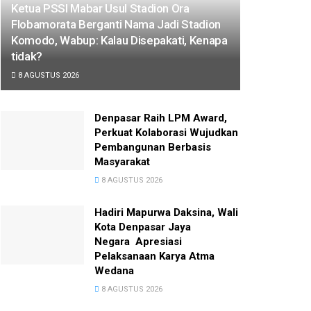
Ketua PSSI Mabar Usul Stadion Ora
Flobamorata Berganti Nama Jadi Stadion
Komodo, Wabup: Kalau Disepakati, Kenapa
tidak?
8 AGUSTUS 2026
Denpasar Raih LPM Award,
Perkuat Kolaborasi Wujudkan
Pembangunan Berbasis
Masyarakat
8 AGUSTUS 2026
Hadiri Mapurwa Daksina, Wali
Kota Denpasar Jaya
Negara Apresiasi
Pelaksanaan Karya Atma
Wedana
8 AGUSTUS 2026