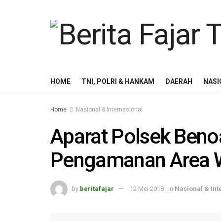
HOME
TNI, POLRI & HANKAM
DAERAH
NASI
Home
Nasional & Internasional
Aparat Polsek Beno
Pengamanan Area 
by
beritafajar
12 Mei 2018
in
Nasional & Int