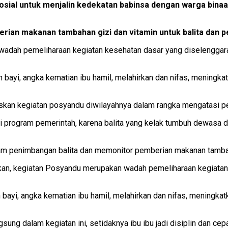
ial untuk menjalin kedekatan babinsa dengan warga bina
rian makanan tambahan gizi dan vitamin untuk balita dan p
dah pemeliharaan kegiatan kesehatan dasar yang diselenggarak
n bayi, angka kematian ibu hamil, melahirkan dan nifas, mening
skan kegiatan posyandu diwilayahnya dalam rangka mengatasi p
 program pemerintah, karena balita yang kelak tumbuh dewasa d
 penimbangan balita dan memonitor pemberian makanan tambahan
an, kegiatan Posyandu merupakan wadah pemeliharaan kegiatan 
 bayi, angka kematian ibu hamil, melahirkan dan nifas, meningk
ng dalam kegiatan ini, setidaknya ibu ibu jadi disiplin dan cepat