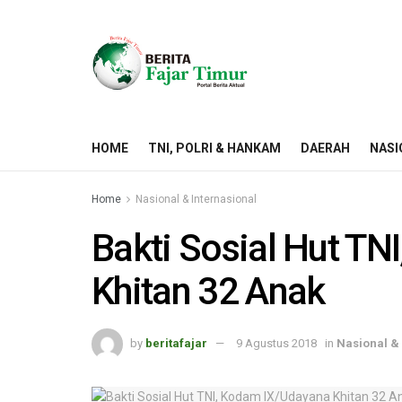
HOME
TNI, POLRI & HANKAM
DAERAH
NASI
Home
Nasional & Internasional
Bakti Sosial Hut T
Khitan 32 Anak
by
beritafajar
9 Agustus 2018
in
Nasional & 