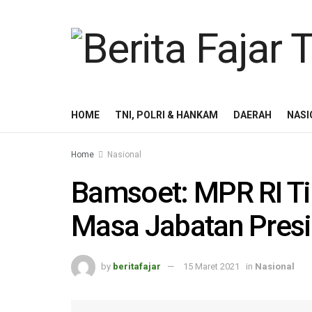
HOME
TNI, POLRI & HANKAM
DAERAH
NASI
Home
Nasional
Bamsoet: MPR RI T
Masa Jabatan Presi
by
beritafajar
15 Maret 2021
in
Nasional