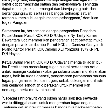
benar dapat mencintai satuan dan pekerjaannya, sehingga
dapat meningkatkan semangat dan kinerja yang baik dan
bertanggungjawab serta rasa bangga terhadap satuan
termasuk menjauhi segala macam pelanggaran,” demikian
tegas Pangdam.
Sementara itu, bersamaan dengan pengarahan Pangdam,
Ketua Umum Persit KCK PD IX/Udayana Ny. Tanty Kurnia
Dewantara juga memberikan pengarahan saat bertatap muka
dengan perwakilan ibu-ibu Persit KCK se Garnizur Gianyar di
Ruang Kantor Persit KCK Cabang XLI Yonzipur 18/YKR PD
IX/Udayana.
Ketua Umum Persit KCK PD IX/Udayana mengajak agar ibu-
ibu Persit tetap mendukung tugas suami serta tetap setia
untuk menjaga keutuhan keluarga selama suami melaksanakan
tugas, baik itu tugas operasi, pengamanan perbatasan maupun
tugas pengamanan ke luar negeri, sebab dukungan moril istri
dan keluarga sangatlah diperlukan untuk memberikan
semangat serta motivasi suami.
“Sebagai Istri prajurit yang sudah harus siap jika sewaktu-
waktu ditinggal suami untuk mengemban tugas negara.
Tentunya setiap prajurit merasa bangga bila berkesempatan