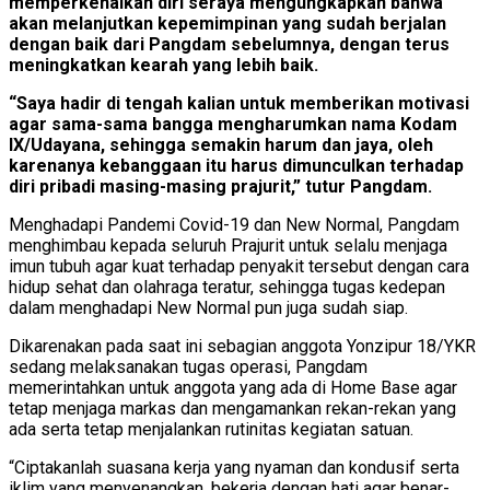
memperkenalkan diri seraya mengungkapkan bahwa
akan melanjutkan kepemimpinan yang sudah berjalan
dengan baik dari Pangdam sebelumnya, dengan terus
meningkatkan kearah yang lebih baik.
“Saya hadir di tengah kalian untuk memberikan motivasi
agar sama-sama bangga mengharumkan nama Kodam
IX/Udayana, sehingga semakin harum dan jaya, oleh
karenanya kebanggaan itu harus dimunculkan terhadap
diri pribadi masing-masing prajurit,” tutur Pangdam.
Menghadapi Pandemi Covid-19 dan New Normal, Pangdam
menghimbau kepada seluruh Prajurit untuk selalu menjaga
imun tubuh agar kuat terhadap penyakit tersebut dengan cara
hidup sehat dan olahraga teratur, sehingga tugas kedepan
dalam menghadapi New Normal pun juga sudah siap.
Dikarenakan pada saat ini sebagian anggota Yonzipur 18/YKR
sedang melaksanakan tugas operasi, Pangdam
memerintahkan untuk anggota yang ada di Home Base agar
tetap menjaga markas dan mengamankan rekan-rekan yang
ada serta tetap menjalankan rutinitas kegiatan satuan.
“Ciptakanlah suasana kerja yang nyaman dan kondusif serta
iklim yang menyenangkan, bekerja dengan hati agar benar-