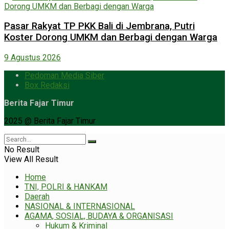
Pasar Rakyat TP PKK Bali di Jembrana, Putri
Koster Dorong UMKM dan Berbagi dengan Warga
9 Agustus 2026
Pedoman Media Siber
Box Redaksi
Berita Fajar Timur
2025 @ Berita Fajar Timur
No Result
View All Result
Home
TNI, POLRI & HANKAM
Daerah
NASIONAL & INTERNASIONAL
AGAMA, SOSIAL, BUDAYA & ORGANISASI
Hukum & Kriminal