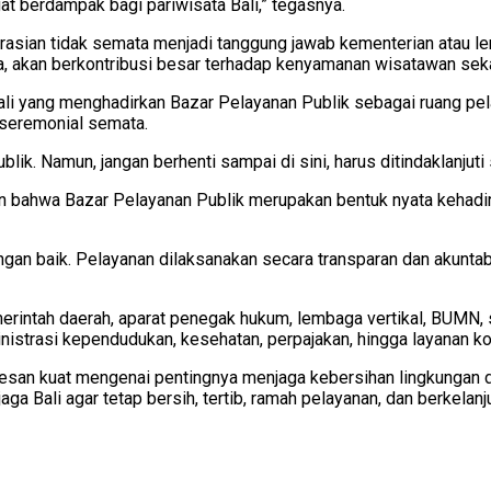
t berdampak bagi pariwisata Bali,” tegasnya.
rasian tidak semata menjadi tanggung jawab kementerian atau le
, akan berkontribusi besar terhadap kenyamanan wisatawan sekal
 Bali yang menghadirkan Bazar Pelayanan Publik sebagai ruang pe
 seremonial semata.
ik. Namun, jangan berhenti sampai di sini, harus ditindaklanjuti 
an bahwa Bazar Pelayanan Publik merupakan bentuk nyata kehadi
an baik. Pelayanan dilaksanakan secara transparan dan akuntabel
rintah daerah, aparat penegak hukum, lembaga vertikal, BUMN, s
nistrasi kependudukan, kesehatan, perpajakan, hingga layanan ko
an kuat mengenai pentingnya menjaga kebersihan lingkungan dan
Bali agar tetap bersih, tertib, ramah pelayanan, dan berkelanju