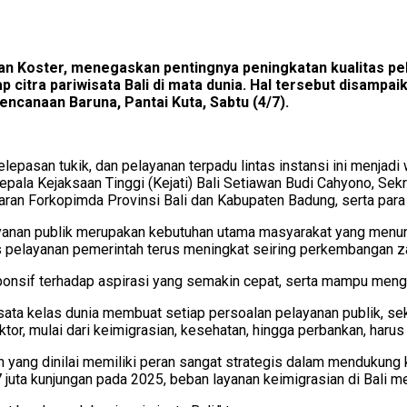
oster, menegaskan pentingnya peningkatan kualitas pelaya
 citra pariwisata Bali di mata dunia. Hal tersebut disamp
encanaan Baruna, Pantai Kuta, Sabtu (4/7).
pelepasan tukik, dan pelayanan terpadu lintas instansi ini menj
pala Kejaksaan Tinggi (Kejati) Bali Setiawan Budi Cahyono, Sekr
jaran Forkopimda Provinsi Bali dan Kabupaten Badung, serta para
an publik merupakan kebutuhan utama masyarakat yang menuntut
as pelayanan pemerintah terus meningkat seiring perkembangan 
onsif terhadap aspirasi yang semakin cepat, serta mampu mengim
ata kelas dunia membuat setiap persoalan pelayanan publik, sek
ektor, mulai dari keimigrasian, kesehatan, hingga perbankan, haru
an yang dinilai memiliki peran sangat strategis dalam menduku
ta kunjungan pada 2025, beban layanan keimigrasian di Bali menj