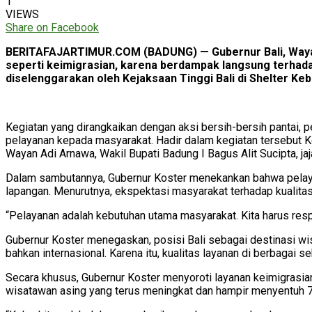
1
VIEWS
Share on Facebook
BERITAFAJARTIMUR.COM (BADUNG) — Gubernur Bali, Wayan K
seperti keimigrasian, karena berdampak langsung terhadap
diselenggarakan oleh Kejaksaan Tinggi Bali di Shelter Keb
Kegiatan yang dirangkaikan dengan aksi bersih-bersih pantai, 
pelayanan kepada masyarakat. Hadir dalam kegiatan tersebut Ke
Wayan Adi Arnawa, Wakil Bupati Badung I Bagus Alit Sucipta, ja
Dalam sambutannya, Gubernur Koster menekankan bahwa pelayan
lapangan. Menurutnya, ekspektasi masyarakat terhadap kualit
“Pelayanan adalah kebutuhan utama masyarakat. Kita harus resp
Gubernur Koster menegaskan, posisi Bali sebagai destinasi wis
bahkan internasional. Karena itu, kualitas layanan di berbagai s
Secara khusus, Gubernur Koster menyoroti layanan keimigrasi
wisatawan asing yang terus meningkat dan hampir menyentuh 7 ju