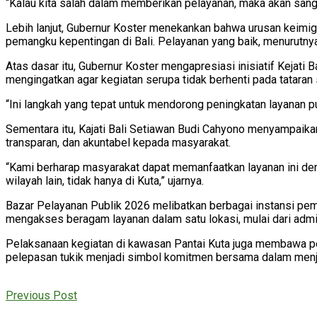
“Kalau kita salah dalam memberikan pelayanan, maka akan sanga
Lebih lanjut, Gubernur Koster menekankan bahwa urusan keimig
pemangku kepentingan di Bali. Pelayanan yang baik, menurutnya
Atas dasar itu, Gubernur Koster mengapresiasi inisiatif Kejati
mengingatkan agar kegiatan serupa tidak berhenti pada tataran
“Ini langkah yang tepat untuk mendorong peningkatan layanan publ
Sementara itu, Kajati Bali Setiawan Budi Cahyono menyampaik
transparan, dan akuntabel kepada masyarakat.
“Kami berharap masyarakat dapat memanfaatkan layanan ini deng
wilayah lain, tidak hanya di Kuta,” ujarnya.
Bazar Pelayanan Publik 2026 melibatkan berbagai instansi peme
mengakses beragam layanan dalam satu lokasi, mulai dari admi
Pelaksanaan kegiatan di kawasan Pantai Kuta juga membawa pes
pelepasan tukik menjadi simbol komitmen bersama dalam menjaga 
Previous Post