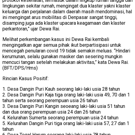
protokol kesehatan, termasuk dalam lingkup rumah tangga dan
lingkungan sekitar rumah, mengingat dua klaster yakni klaster
keluarga dan perjalanan dalam daerah masih mendominasi, hal
ini mengingat arus mobilitas di Denpasar sangat tinggi,
disamping juga ada klaster upacara keagamaan dan klaster
perkantoran,” ujar Dewa Rai.
Melihat perkembangan kasus ini Dewa Rai kembali
mengingatkan agar semua pihak ikut berpartisipasi untuk
mencegah penularan covid 19 tidak semakin meluas. “Hindari
kerumunan, selalu gunakan masker dan sesering mungkin
mencuci tangan setelah melakukan aktivitas,” kata Dewa Rai.
(BFT/DPS/Hms)
Rincian Kasus Positif:
1. Desa Dangin Puri Kauh seorang laki-laki usia 28 tahun
2. Desa Dangin Puri Kaja tiga orang laki-laki usia 49, 70 dan 1
tahun serta seorang perempuan usia 26 tahun
3. Desa Dangin Puri Kangin seoeang laki-laki usia 51 tahun
dan dua orang perempuan usia 24 dan 26 tahun
4. Kelurahan Sumerta seorang perempuan usia 24 tahun
5. Kelurahan Dangin Puri tiga orang laki-laki usia 57, 27 dan 1
tahun
6. Desa Tegal Harum seorang laki-laki usia 78 tahun