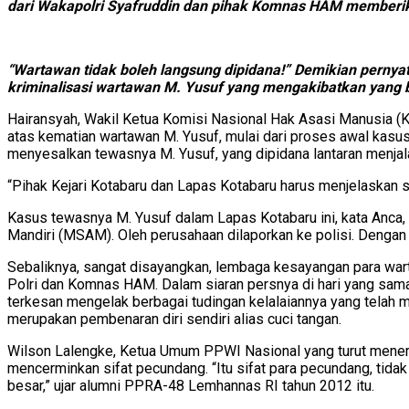
dari Wakapolri Syafruddin dan pihak Komnas HAM memberika
“Wartawan tidak boleh langsung dipidana!” Demikian pernya
kriminalisasi wartawan M. Yusuf yang mengakibatkan yang 
Hairansyah, Wakil Ketua Komisi Nasional Hak Asasi Manusia 
atas kematian wartawan M. Yusuf, mulai dari proses awal kasu
menyesalkan tewasnya M. Yusuf, yang dipidana lantaran menja
“Pihak Kejari Kotabaru dan Lapas Kotabaru harus menjelaskan s
Kasus tewasnya M. Yusuf dalam Lapas Kotabaru ini, kata Anca, 
Mandiri (MSAM). Oleh perusahaan dilaporkan ke polisi. Dengan
Sebaliknya, sangat disayangkan, lembaga kesayangan para war
Polri dan Komnas HAM. Dalam siaran persnya di hari yang sama
terkesan mengelak berbagai tudingan kelalaiannya yang telah 
merupakan pembenaran diri sendiri alias cuci tangan.
Wilson Lalengke, Ketua Umum PPWI Nasional yang turut meneri
mencerminkan sifat pecundang. “Itu sifat para pecundang, tidak
besar,” ujar alumni PPRA-48 Lemhannas RI tahun 2012 itu.