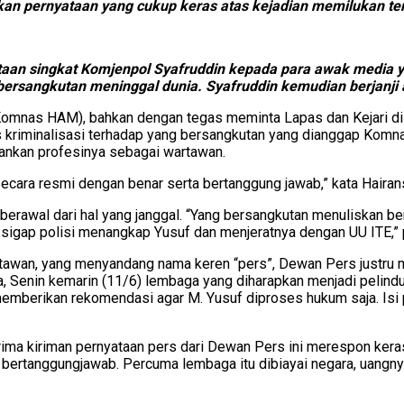
n pernyataan yang cukup keras atas kejadian memilukan ter
taan singkat Komjenpol Syafruddin kepada para awak media y
bersangkutan meninggal dunia. Syafruddin kemudian berjanji
(Komnas HAM), bahkan dengan tegas meminta Lapas dan Kejari d
s kriminalisasi terhadap yang bersangkutan yang dianggap Komn
lankan profesinya sebagai wartawan.
ecara resmi dengan benar serta bertanggung jawab,” kata Hairans
berawal dari hal yang janggal. “Yang bersangkutan menuliskan b
 sigap polisi menangkap Yusuf dan menjeratnya dengan UU ITE,” 
tawan, yang menyandang nama keren “pers”, Dewan Pers justru m
, Senin kemarin (11/6) lembaga yang diharapkan menjadi pelind
memberikan rekomendasi agar M. Yusuf diproses hukum saja. Isi
ma kiriman pernyataan pers dari Dewan Pers ini merespon kera
 bertanggungjawab. Percuma lembaga itu dibiayai negara, uangnya 