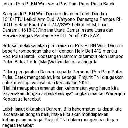
terkini Pos PLBN Wini serta Pos Pam Puter Pulau Batek.
Sampai di PLBN Wini Danrem disambut oleh Dandim
1618/TTU Letkol Arm Budi Wahyono, Dansatgas Pamtas RI-
RDTL Sektor Barat Yonif 742/SWY Letkol Inf M. Fuad,
Danramil 1618-03/Insana Utara, Camat Insana Utara dan
Perwira Satgas Pamtas RI-RDTL Yonif 742/SWY.
Selesai melaksanakan peninjauan di Pos PLBN Wini, Danrem
beserta rombongan take off dengan Hely Bell 412 menuju
Pos Pulau Batek. Kedatangan Danrem disambut oleh Danpos
Pulau Batek Lettu (Mar)Wahyu dan para anggota.
Dalam pengarahan Danrem kepada Personel Pos Pam Puter
Pulau Batek mengatakan, kita sebagai Prajurit TNI ditugaskan
untuk menjaga wilayah dan kedaulatan NKRI.
“Hal ini merupakan amanah dan kehormatan yang harus kita
laksanakan dengan sebaik-baiknya”, ungkap mantan Wadanjen
Kopassus tersebut.
Lebih lanjut dikatakan Danrem, Bila kehormatan itu dapat kita
laksanakan dengan baik, maka kita akan mendapatkan
kebanggaan sebagai Prajurit TNI dalam mengemban tugas
negara tersebut.