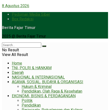
8 Agustus 2026
Pedoman Media Siber
Box Redaksi
Berita Fajar Timur
2025 @ Berita Fajar Timur
No Result
View All Result
Home
TNI, POLRI & HANKAM
Daerah
NASIONAL & INTERNASIONAL
AGAMA, SOSIAL, BUDAYA & ORGANISASI
Hukum & Kriminal
Pendidikan, Olah Raga & Kesehatan
EKONOMI, BISNIS & PERDAGANGAN
Politik
Pendidikan
Pariwisata, Petualangan dan Kuliner