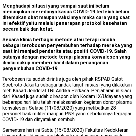
Menghadapi situasi yang sampai saat ini belum
menunjukan meredanya kasus COVID-19 terlebih belum
ditemukan obat maupun vaksinnya maka cara yang saat
ini efektif yaitu melalui penerapan protokol kesehatan
secara baik dan ketat.
Secara klinis berbagai metode atau terapi dicoba
sebagai terobosan penyembuhan terhadap mereka yang
saat ini menjadi penderita atau positif COVID-19. Salah
satunya dengan metode terapi plasma konvalesen yang
dinilai cukup memberi hasil dalam penanganan
penyembuhan COVID-19.
Terobosan itu sudah dirintis juga oleh pihak RSPAD Gatot
Soebroto Jakarta sebagai tindak lanjut inisiasi yang dilakukan
oleh Kasad Jenderal TNI Andika Perkasa. Penjabaran inisiasi
dari Kasad juga sudah direspon oleh Kodam IX/Udayana yang
beberapa hari lalu telah melaksanakan kegiatan donor plasma
konvalesen, Selasa (11/08/2020) yang melibatkan 28
personel baik militer maupun PNS yang sebelumnya terpapar
COVID-19 dan dinyatakan sembuh.
Sementara hari ini Sabtu (15/08/2020) Fakultas Kedokteran
Universitas Udayana melakukan kegiatan yang sama yaitu