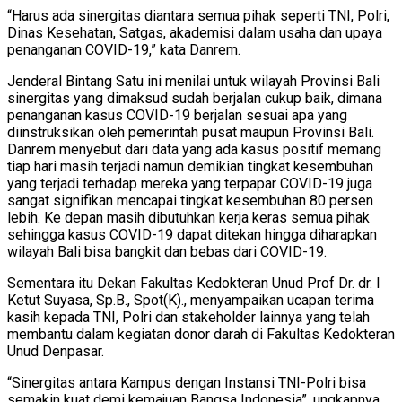
“Harus ada sinergitas diantara semua pihak seperti TNI, Polri,
Dinas Kesehatan, Satgas, akademisi dalam usaha dan upaya
penanganan COVID-19,” kata Danrem.
Jenderal Bintang Satu ini menilai untuk wilayah Provinsi Bali
sinergitas yang dimaksud sudah berjalan cukup baik, dimana
penanganan kasus COVID-19 berjalan sesuai apa yang
diinstruksikan oleh pemerintah pusat maupun Provinsi Bali.
Danrem menyebut dari data yang ada kasus positif memang
tiap hari masih terjadi namun demikian tingkat kesembuhan
yang terjadi terhadap mereka yang terpapar COVID-19 juga
sangat signifikan mencapai tingkat kesembuhan 80 persen
lebih. Ke depan masih dibutuhkan kerja keras semua pihak
sehingga kasus COVID-19 dapat ditekan hingga diharapkan
wilayah Bali bisa bangkit dan bebas dari COVID-19.
Sementara itu Dekan Fakultas Kedokteran Unud Prof Dr. dr. I
Ketut Suyasa, Sp.B., Spot(K)., menyampaikan ucapan terima
kasih kepada TNI, Polri dan stakeholder lainnya yang telah
membantu dalam kegiatan donor darah di Fakultas Kedokteran
Unud Denpasar.
“Sinergitas antara Kampus dengan Instansi TNI-Polri bisa
semakin kuat demi kemajuan Bangsa Indonesia”, ungkapnya