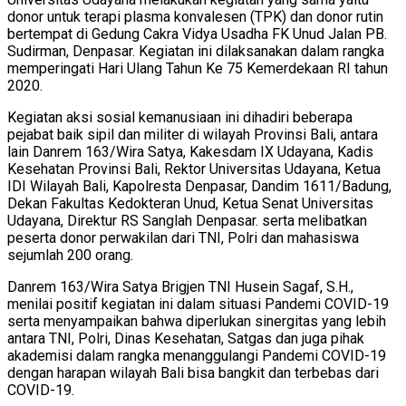
donor untuk terapi plasma konvalesen (TPK) dan donor rutin
bertempat di Gedung Cakra Vidya Usadha FK Unud Jalan PB.
Sudirman, Denpasar. Kegiatan ini dilaksanakan dalam rangka
memperingati Hari Ulang Tahun Ke 75 Kemerdekaan RI tahun
2020.
Kegiatan aksi sosial kemanusiaan ini dihadiri beberapa
pejabat baik sipil dan militer di wilayah Provinsi Bali, antara
lain Danrem 163/Wira Satya, Kakesdam IX Udayana, Kadis
Kesehatan Provinsi Bali, Rektor Universitas Udayana, Ketua
IDI Wilayah Bali, Kapolresta Denpasar, Dandim 1611/Badung,
Dekan Fakultas Kedokteran Unud, Ketua Senat Universitas
Udayana, Direktur RS Sanglah Denpasar. serta melibatkan
peserta donor perwakilan dari TNI, Polri dan mahasiswa
sejumlah 200 orang.
Danrem 163/Wira Satya Brigjen TNI Husein Sagaf, S.H.,
menilai positif kegiatan ini dalam situasi Pandemi COVID-19
serta menyampaikan bahwa diperlukan sinergitas yang lebih
antara TNI, Polri, Dinas Kesehatan, Satgas dan juga pihak
akademisi dalam rangka menanggulangi Pandemi COVID-19
dengan harapan wilayah Bali bisa bangkit dan terbebas dari
COVID-19.