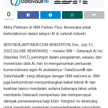
0
SHARES
Mitra Platinum di IBM Partner Plus; Berencana untuk
berkolaborasi dalam adopsi AI di seluruh industri
BERITAFAJARTIMUR.COM-BEAVERTON, Ore., July 31,
2025 (GLOBE NEWSWIRE) — melalui IBN – Datavault AI Inc.
(Nasdaq: DVLT), pemimpin dalam pengalaman, valuasi, dan
monetisasi data AI, hari ini mengumumkan perluasan
komersialisasi agen AI andalannya—DataScore® dan
DataValue®—yang dibangun dengan IBM watsonx.ai. IBM
juga berkomitmen menyumbangkan bakat teknik AI dan
keahlian teknis mendalam selama beberapa tahun untuk
membantu Datavault memperluas dan mempercepat
dampak penawarannya bagi klien. Integrasi ini dirancang
untuk membantu pelanggan menyederhanakan pemodelan