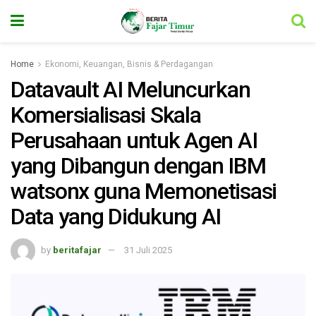
Home
Ekonomi, Keuangan, Bisnis & Perdagangan
Datavault AI Meluncurkan
Komersialisasi Skala
Perusahaan untuk Agen AI
yang Dibangun dengan IBM
watsonx guna Memonetisasi
Data yang Didukung AI
by
beritafajar
31 Juli 2025