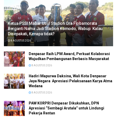
Ketua PSSI Mabar Usul Stadion Ora Flobamorata
Berganti Nama Jadi Stadion Komodo, Wabup: Kalau
Disepakati, Kenapa tidak?
8 AGUSTUS 2026
Denpasar Raih LPM Award, Perkuat Kolaborasi
Wujudkan Pembangunan Berbasis Masyarakat
8 AGUSTUS 2026
Hadiri Mapurwa Daksina, Wali Kota Denpasar
Jaya Negara Apresiasi Pelaksanaan Karya Atma
Wedana
8 AGUSTUS 2026
PAW KORPRI Denpasar Dikukuhkan, DPN
Apresiasi “Sembagi Arutala” untuk Lindungi
Pekerja Rentan