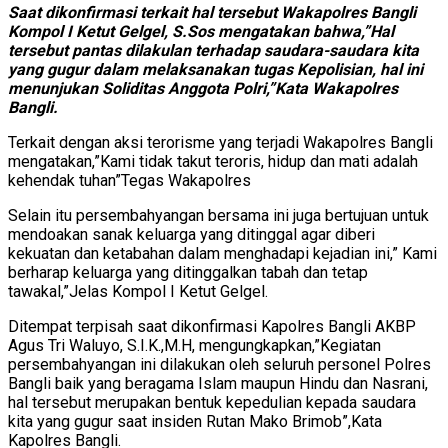
Saat dikonfirmasi terkait hal tersebut Wakapolres Bangli
Kompol I Ketut Gelgel, S.Sos mengatakan bahwa,”Hal
tersebut pantas dilakulan terhadap saudara-saudara kita
yang gugur dalam melaksanakan tugas Kepolisian, hal ini
menunjukan Soliditas Anggota Polri,”Kata Wakapolres
Bangli.
Terkait dengan aksi terorisme yang terjadi Wakapolres Bangli
mengatakan,”Kami tidak takut teroris, hidup dan mati adalah
kehendak tuhan”Tegas Wakapolres
Selain itu persembahyangan bersama ini juga bertujuan untuk
mendoakan sanak keluarga yang ditinggal agar diberi
kekuatan dan ketabahan dalam menghadapi kejadian ini,” Kami
berharap keluarga yang ditinggalkan tabah dan tetap
tawakal,”Jelas Kompol I Ketut Gelgel.
Ditempat terpisah saat dikonfirmasi Kapolres Bangli AKBP
Agus Tri Waluyo, S.I.K.,M.H, mengungkapkan,”Kegiatan
persembahyangan ini dilakukan oleh seluruh personel Polres
Bangli baik yang beragama Islam maupun Hindu dan Nasrani,
hal tersebut merupakan bentuk kepedulian kepada saudara
kita yang gugur saat insiden Rutan Mako Brimob”,Kata
Kapolres Bangli.