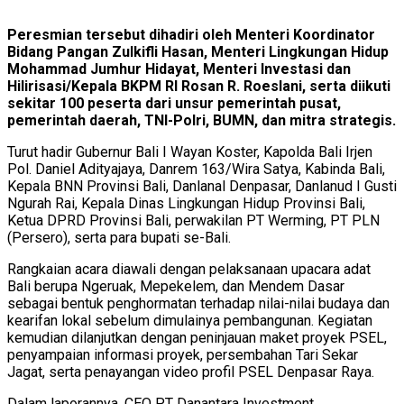
Peresmian tersebut dihadiri oleh Menteri Koordinator
Bidang Pangan Zulkifli Hasan, Menteri Lingkungan Hidup
Mohammad Jumhur Hidayat, Menteri Investasi dan
Hilirisasi/Kepala BKPM RI Rosan R. Roeslani, serta diikuti
sekitar 100 peserta dari unsur pemerintah pusat,
pemerintah daerah, TNI-Polri, BUMN, dan mitra strategis.
Turut hadir Gubernur Bali I Wayan Koster, Kapolda Bali Irjen
Pol. Daniel Adityajaya, Danrem 163/Wira Satya, Kabinda Bali,
Kepala BNN Provinsi Bali, Danlanal Denpasar, Danlanud I Gusti
Ngurah Rai, Kepala Dinas Lingkungan Hidup Provinsi Bali,
Ketua DPRD Provinsi Bali, perwakilan PT Werming, PT PLN
(Persero), serta para bupati se-Bali.
Rangkaian acara diawali dengan pelaksanaan upacara adat
Bali berupa Ngeruak, Mepekelem, dan Mendem Dasar
sebagai bentuk penghormatan terhadap nilai-nilai budaya dan
kearifan lokal sebelum dimulainya pembangunan. Kegiatan
kemudian dilanjutkan dengan peninjauan maket proyek PSEL,
penyampaian informasi proyek, persembahan Tari Sekar
Jagat, serta penayangan video profil PSEL Denpasar Raya.
Dalam laporannya, CEO PT Danantara Investment