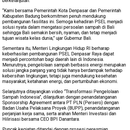
berkelanjutan.
“Kami bersama Pemerintah Kota Denpasar dan Pemerintah
Kabupaten Badung berkomitmen penuh mendukung
pembangunan fasilitas ini. Semoga kehadiran PSEL menjadi
solusi nyata dalam mengatasi persoalan sampah di Bali
sehingga Bali semakin bersih, nyaman, dan tetap menjadi
tujuan wisata kelas dunia,” ujar Gubernur Bali.
Sementara itu, Menteri Lingkungan Hidup RI berharap
keberhasilan pembangunan PSEL Denpasar Raya dapat
menjadi percontohan bagi daerah lain di Indonesia.
Menurutnya, pengelolaan sampah berbasis energi merupakan
solusi jangka panjang yang tidak hanya berdampak terhadap
kebersihan lingkungan, tetapi juga mendukung kesehatan
masyarakat, ketahanan energi, dan pertumbuhan ekonomi.
Selanjutnya ditayangkan video “Transformasi Pengelolaan
Sampah Indonesia”, dilanjutkan dengan penandatanganan
Sponsorship Agreement antara PT PLN (Persero) dengan
Badan Usaha Pelaksana Proyek (BUPP), penandatanganan
perjanjian kerja sama, serta arahan Menteri Investasi dan
Hilirisasi bersama CEO BPI Danantara.
Puncak kegiatan ditandai dengan prosesi peresmian