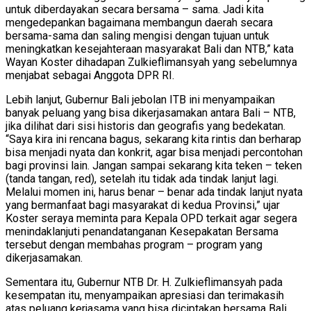
untuk diberdayakan secara bersama – sama. Jadi kita
mengedepankan bagaimana membangun daerah secara
bersama-sama dan saling mengisi dengan tujuan untuk
meningkatkan kesejahteraan masyarakat Bali dan NTB,” kata
Wayan Koster dihadapan Zulkieflimansyah yang sebelumnya
menjabat sebagai Anggota DPR RI.
Lebih lanjut, Gubernur Bali jebolan ITB ini menyampaikan
banyak peluang yang bisa dikerjasamakan antara Bali – NTB,
jika dilihat dari sisi historis dan geografis yang bedekatan.
“Saya kira ini rencana bagus, sekarang kita rintis dan berharap
bisa menjadi nyata dan konkrit, agar bisa menjadi percontohan
bagi provinsi lain. Jangan sampai sekarang kita teken – teken
(tanda tangan, red), setelah itu tidak ada tindak lanjut lagi.
Melalui momen ini, harus benar – benar ada tindak lanjut nyata
yang bermanfaat bagi masyarakat di kedua Provinsi,” ujar
Koster seraya meminta para Kepala OPD terkait agar segera
menindaklanjuti penandatanganan Kesepakatan Bersama
tersebut dengan membahas program – program yang
dikerjasamakan.
Sementara itu, Gubernur NTB Dr. H. Zulkieflimansyah pada
kesempatan itu, menyampaikan apresiasi dan terimakasih
atas peluang kerjasama yang bisa diciptakan bersama Bali.