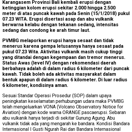
Karangasem Provinsi Bali kembali erupsi dengan
ketinggian kolom erupsi sekitar 2.000 hingga 2.500
meter di atas puncak kawah pada Senin (15/1/2018) pukul
07.23 WITA. Erupsi disertasi asap dan abu vulkanik
berwarna kelabu dengan tekanan sedang, intensitas
sedang dan condong ke arah timur laut.
PVMBG melaporkan erupsi hanya sesaat dan tidak
menerus karena gempa letusannya hanya sesaat pada
pukul 07.23 Wita. Aktivitas vulkanik masih cukup tinggi
yang ditandai dengan kegempaan dan tremor menerus.
Status Awas (level IV) dengan rekomendasi daerah
berbahaya adalah di dalam radius 6 kilometer dari puncak
kawah. Tidak boleh ada aktivitas masyarakat dalam
bentuk apapun di dalam radius 6 kilometer. Di luar radius
6 kilometer, kondisinya aman.
Sesuai Standar Operasi Prosedur (SOP) dalam upaya
peningkatan keselamatan perhubungan udara maka PVMBG
telah mengeluarkan VONA (Volcano Observatory Notice for
Aviation) dengan kode warna ORANGE pascaerupsi. Sebaran
abu vulkanik hanya terjadi di sekitar Gunung Agung. Abu
vulkanik tidak ada yang mengarah ke bandara. Kondisi Bandara
Internasional I Gusti Ngurah Rai dan Bandara Internasional