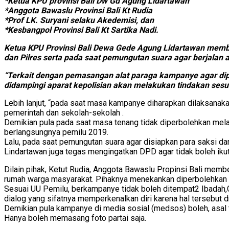
*Ketua KPU provinsi Bali Dw Gd Agung Lidartawan
*Anggota Bawaslu Provinsi Bali Kt Rudia
*Prof LK. Suryani selaku Akedemisi, dan
*Kesbangpol Provinsi Bali Kt Sartika Nadi.
Ketua KPU Provinsi Bali Dewa Gede Agung Lidartawan member
dan Pilres serta pada saat pemungutan suara agar berjalan 
“Terkait dengan pemasangan alat paraga kampanye agar di
didampingi aparat kepolisian akan melakukan tindakan sesua
Lebih lanjut, “pada saat masa kampanye diharapkan dilaksana
pemerintah dan sekolah-sekolah .
Demikian pula pada saat masa tenang tidak diperbolehkan mel
berlangsungnya pemilu 2019.
Lalu, pada saat pemungutan suara agar disiapkan para saksi da
Lindartawan juga tegas mengingatkan DPD agar tidak boleh ikut
Dilain pihak, Ketut Rudia, Anggota Bawaslu Propinsi Bali me
rumah warga masyarakat. Pihaknya menekankan diperbolehkan me
Sesuai UU Pemilu, berkampanye tidak boleh ditempat2 Ibadah,G
dialog yang sifatnya memperkenalkan diri karena hal tersebu
Demikian pula kampanye di media sosial (medsos) boleh, asal 
Hanya boleh memasang foto partai saja.