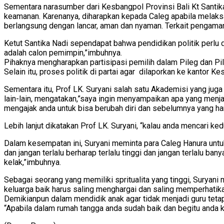
Sementara narasumber dari Kesbangpol Provinsi Bali Kt Santik
keamanan. Karenanya, diharapkan kepada Caleg apabila mela
berlangsung dengan lancar, aman dan nyaman. Terkait pengaman
Ketut Santika Nadi sependapat bahwa pendidikan politik perlu 
adalah calon pemimpin,”imbuhnya.
Pihaknya mengharapkan partisipasi pemilih dalam Pileg dan Pilp
Selain itu, proses politik di partai agar dilaporkan ke kantor
Sementara itu, Prof LK. Suryani salah satu Akademisi yang ju
lain-lain, mengatakan,”saya ingin menyampaikan apa yang menj
mengajak anda untuk bisa berubah diri dan sebelumnya yang har
Lebih lanjut dikatakan Prof LK. Suryani, “kalau anda mencari ke
Dalam kesempatan ini, Suryani meminta para Caleg Hanura untuk 
dan jangan terlalu berharap terlalu tinggi dan jangan terlalu b
kelak,”imbuhnya.
Sebagai seorang yang memiliki spritualita yang tinggi, Suryani 
keluarga baik harus saling menghargai dan saling memperhatikan
Demikianpun dalam mendidik anak agar tidak menjadi guru tetap
“Apabila dalam rumah tangga anda sudah baik dan begitu anda 