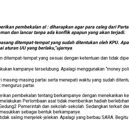
ikan pembekalan al : diharapkan agar para caleg dari Parta
aman dan lancar tanpa ada konflik apapun yang akan terjadi.
pasang ditempat-tempat yang sudah ditentukan oleh KPU. Ap
i aturan UU yang berlaku,”ujarnya
.
kan ditempat-tempat yang sesuai dengan ketentuan dan tidak di
akukan kampanye terselubung. Apalagi menggunakan “money polit
ri masing-masing partai serta menepati waktu yang sudah ditent
 mengurus partai.
mberikan pembekalan tentang berkampanye dengan menekankan ke
lakukan Perlombaan asal tidak memberikan hadiah berlebihan dan
edung2 Pemerintah dan sekolah-sekolah. Sedangkan terkait deng
t dmasukkan sebagai bentuk berkampanye.
tidak saling menjelek-jelekan. Apalagi yang berbau SARA. Begit