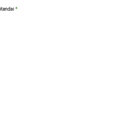
itandai
*