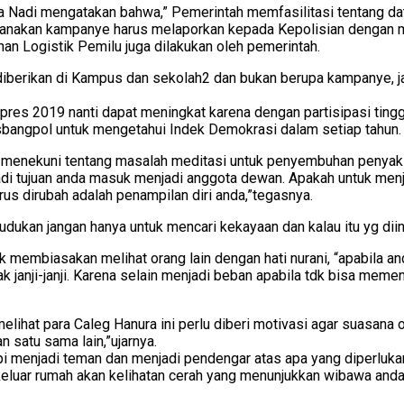
a Nadi mengatakan bahwa,” Pemerintah memfasilitasi tentang da
ksanakan kampanye harus melaporkan kepada Kepolisian dengan
an Logistik Pemilu juga dilakukan oleh pemerintah.
diberikan di Kampus dan sekolah2 dan bukan berupa kampanye, ja
res 2019 nanti dapat meningkat karena dengan partisipasi tinggi
 Kesbangpol untuk mengetahui Indek Demokrasi dalam setiap tahun.
ga menekuni tentang masalah meditasi untuk penyembuhan penyaki
adi tujuan anda masuk menjadi anggota dewan. Apakah untuk men
us dirubah adalah penampilan diri anda,”tegasnya.
dudukan jangan hanya untuk mencari kekayaan dan kalau itu yg dii
membiasakan melihat orang lain dengan hati nurani, “apabila anda
anyak janji-janji. Karena selain menjadi beban apabila tdk bisa m
melihat para Caleg Hanura ini perlu diberi motivasi agar suasana
 satu sama lain,”ujarnya.
i menjadi teman dan menjadi pendengar atas apa yang diperlukan 
keluar rumah akan kelihatan cerah yang menunjukkan wibawa anda