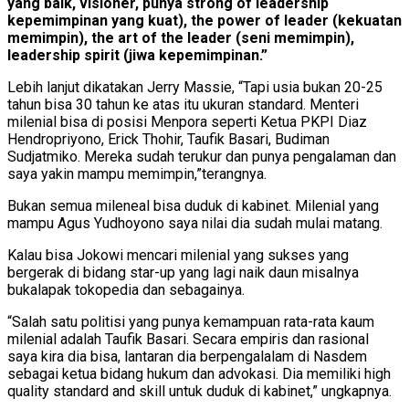
yang baik, visioner, punya strong of leadership
kepemimpinan yang kuat), the power of leader (kekuatan
memimpin), the art of the leader (seni memimpin),
leadership spirit (jiwa kepemimpinan.”
Lebih lanjut dikatakan Jerry Massie, “Tapi usia bukan 20-25
tahun bisa 30 tahun ke atas itu ukuran standard. Menteri
milenial bisa di posisi Menpora seperti Ketua PKPI Diaz
Hendropriyono, Erick Thohir, Taufik Basari, Budiman
Sudjatmiko. Mereka sudah terukur dan punya pengalaman dan
saya yakin mampu memimpin,”terangnya.
Bukan semua mileneal bisa duduk di kabinet. Milenial yang
mampu Agus Yudhoyono saya nilai dia sudah mulai matang.
Kalau bisa Jokowi mencari milenial yang sukses yang
bergerak di bidang star-up yang lagi naik daun misalnya
bukalapak tokopedia dan sebagainya.
“Salah satu politisi yang punya kemampuan rata-rata kaum
milenial adalah Taufik Basari. Secara empiris dan rasional
saya kira dia bisa, lantaran dia berpengalalam di Nasdem
sebagai ketua bidang hukum dan advokasi. Dia memiliki high
quality standard and skill untuk duduk di kabinet,” ungkapnya.