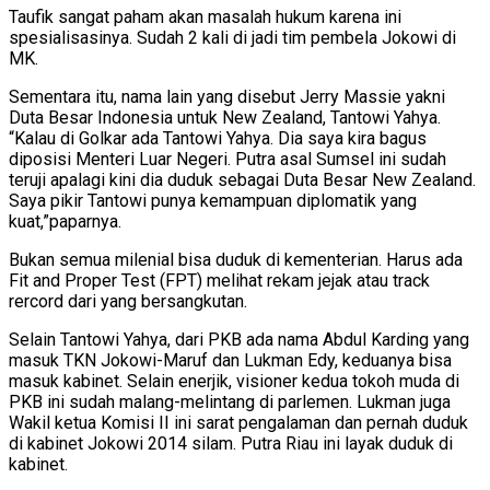
Taufik sangat paham akan masalah hukum karena ini
spesialisasinya. Sudah 2 kali di jadi tim pembela Jokowi di
MK.
Sementara itu, nama lain yang disebut Jerry Massie yakni
Duta Besar Indonesia untuk New Zealand, Tantowi Yahya.
“Kalau di Golkar ada Tantowi Yahya. Dia saya kira bagus
diposisi Menteri Luar Negeri. Putra asal Sumsel ini sudah
teruji apalagi kini dia duduk sebagai Duta Besar New Zealand.
Saya pikir Tantowi punya kemampuan diplomatik yang
kuat,”paparnya.
Bukan semua milenial bisa duduk di kementerian. Harus ada
Fit and Proper Test (FPT) melihat rekam jejak atau track
rercord dari yang bersangkutan.
Selain Tantowi Yahya, dari PKB ada nama Abdul Karding yang
masuk TKN Jokowi-Maruf dan Lukman Edy, keduanya bisa
masuk kabinet. Selain enerjik, visioner kedua tokoh muda di
PKB ini sudah malang-melintang di parlemen. Lukman juga
Wakil ketua Komisi II ini sarat pengalaman dan pernah duduk
di kabinet Jokowi 2014 silam. Putra Riau ini layak duduk di
kabinet.