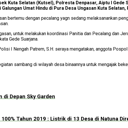
sek Kuta Selatan (Kutsel), Polresta Denpasar, Aiptu I Ged
alungan Umat Hindu di Pura Desa Ungasan Kuta Selatan, Ra
an bertemu dengan pecalang yagn sedang melaksanankan pengatura
asan.
san, untuk melakukan koordinasi Panitia dan Pecalang dan Jero
 kata Gede Suarjana.
Polisi I Nengah Patrem, S.H. seraya mengatakan, anggota Posp
kegiatan sambang di wilayah desa binaannya untuk mengajak be
n di Depan Sky Garden
i 100% Tahun 2019 : Listrik di 13 Desa di Natuna Di