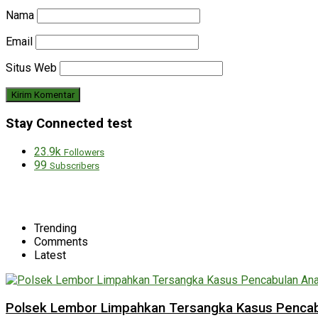
Nama
Email
Situs Web
Stay Connected test
23.9k
Followers
99
Subscribers
Trending
Comments
Latest
Polsek Lembor Limpahkan Tersangka Kasus Pencabu