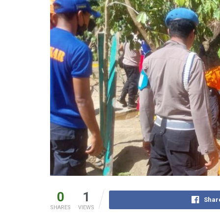
0
1
Shar
SHARES
VIEWS