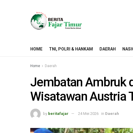
HOME
TNI, POLRI & HANKAM
DAERAH
NASI
Home
Daerah
Jembatan Ambruk d
Wisatawan Austria
by
beritafajar
24 Mei 2026
in
Daerah