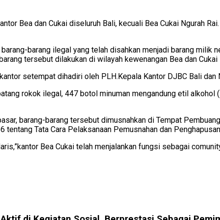
antor Bea dan Cukai diseluruh Bali, kecuali Bea Cukai Ngurah Ra
rang-barang ilegal yang telah disahkan menjadi barang milik n
rang tersebut dilakukan di wilayah kewenangan Bea dan Cukai De
antor setempat dihadiri oleh PLH.Kepala Kantor DJBC Bali dan N
tang rokok ilegal, 447 botol minuman mengandung etil alkohol (
npasar, barang-barang tersebut dimusnahkan di Tempat Pembuang
 tentang Tata Cara Pelaksanaan Pemusnahan dan Penghapusan 
aris,”kantor Bea Cukai telah menjalankan fungsi sebagai comuni
 Aktif di Kegiatan Sosial, Berprestasi Sebagai Pemi