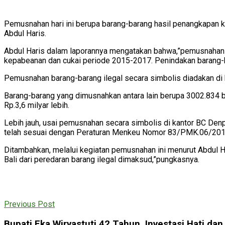
Pemusnahan hari ini berupa barang-barang hasil penangkapan k
Abdul Haris.
Abdul Haris dalam laporannya mengatakan bahwa,”pemusnahan ba
kepabeanan dan cukai periode 2015-2017. Penindakan barang-ba
Pemusnahan barang-barang ilegal secara simbolis diadakan di k
Barang-barang yang dimusnahkan antara lain berupa 3002.834 ba
Rp.3,6 milyar lebih.
Lebih jauh, usai pemusnahan secara simbolis di kantor BC De
telah sesuai dengan Peraturan Menkeu Nomor 83/PMK.06/2016
Ditambahkan, melalui kegiatan pemusnahan ini menurut Abdul H
Bali dari peredaran barang ilegal dimaksud,”pungkasnya.
Previous Post
Bupati Eka Wiryastuti 42 Tahun, Investasi Hati dan