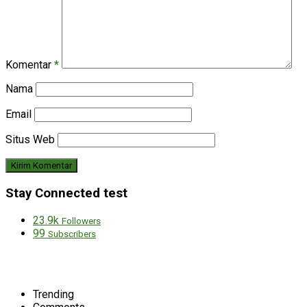
Komentar
*
Nama
Email
Situs Web
Stay Connected test
23.9k
Followers
99
Subscribers
Trending