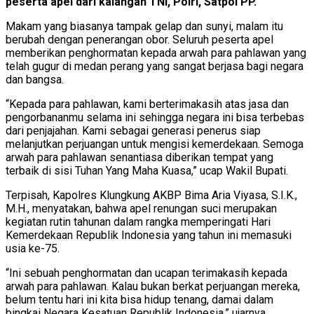
peserta apel dari kalangan TNI, Polri, Satpol PP.
Makam yang biasanya tampak gelap dan sunyi, malam itu
berubah dengan penerangan obor. Seluruh peserta apel
memberikan penghormatan kepada arwah para pahlawan yang
telah gugur di medan perang yang sangat berjasa bagi negara
dan bangsa.
“Kepada para pahlawan, kami berterimakasih atas jasa dan
pengorbananmu selama ini sehingga negara ini bisa terbebas
dari penjajahan. Kami sebagai generasi penerus siap
melanjutkan perjuangan untuk mengisi kemerdekaan. Semoga
arwah para pahlawan senantiasa diberikan tempat yang
terbaik di sisi Tuhan Yang Maha Kuasa,” ucap Wakil Bupati.
Terpisah, Kapolres Klungkung AKBP Bima Aria Viyasa, S.I.K.,
M.H., menyatakan, bahwa apel renungan suci merupakan
kegiatan rutin tahunan dalam rangka memperingati Hari
Kemerdekaan Republik Indonesia yang tahun ini memasuki
usia ke-75.
“Ini sebuah penghormatan dan ucapan terimakasih kepada
arwah para pahlawan. Kalau bukan berkat perjuangan mereka,
belum tentu hari ini kita bisa hidup tenang, damai dalam
bingkai Negara Kesatuan Republik Indonesia,” ujarnya.