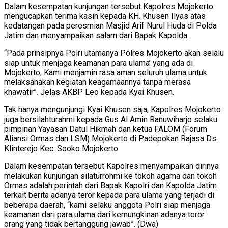
Dalam kesempatan kunjungan tersebut Kapolres Mojokerto
mengucapkan terima kasih kepada KH. Khusen Ilyas atas
kedatangan pada peresmian Masjid Arif Nurul Huda di Polda
Jatim dan menyampaikan salam dari Bapak Kapolda.
“Pada prinsipnya Polri utamanya Polres Mojokerto akan selalu
siap untuk menjaga keamanan para ulama’ yang ada di
Mojokerto, Kami menjamin rasa aman seluruh ulama untuk
melaksanakan kegiatan keagamaannya tanpa merasa
khawatir”. Jelas AKBP Leo kepada Kyai Khusen.
Tak hanya mengunjungi Kyai Khusen saja, Kapolres Mojokerto
juga bersilahturahmi kepada Gus Al Amin Ranuwiharjo selaku
pimpinan Yayasan Datul Hikmah dan ketua FALOM (Forum
Aliansi Ormas dan LSM) Mojokerto di Padepokan Rajasa Ds.
Klinterejo Kec. Sooko Mojokerto
Dalam kesempatan tersebut Kapolres menyampaikan dirinya
melakukan kunjungan silaturrohmi ke tokoh agama dan tokoh
Ormas adalah perintah dari Bapak Kapolri dan Kapolda Jatim
terkait berita adanya teror kepada para ulama yang terjadi di
beberapa daerah, “kami selaku anggota Polri siap menjaga
keamanan dari para ulama dari kemungkinan adanya teror
orang yang tidak bertanggung jawab”. (Dwa)