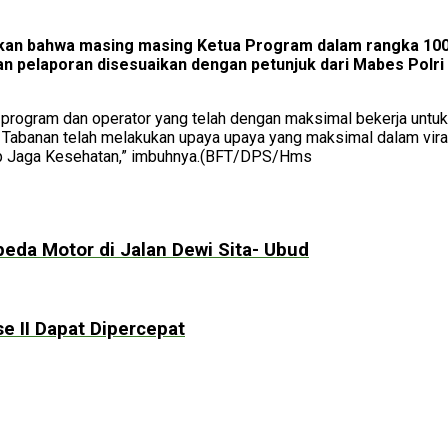
n bahwa masing masing Ketua Program dalam rangka 100 h
n pelaporan disesuaikan dengan petunjuk dari Mabes Polri d
ua program dan operator yang telah dengan maksimal bekerja u
 Tabanan telah melakukan upaya upaya yang maksimal dalam vira
tap Jaga Kesehatan,” imbuhnya.(BFT/DPS/Hms
eda Motor di Jalan Dewi Sita- Ubud
 II Dapat Dipercepat