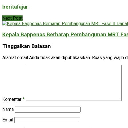
beritafajar
Next Post
Kepala Bappenas Berharap Pembangunan MRT Fase
Tinggalkan Balasan
Alamat email Anda tidak akan dipublikasikan.
Ruas yang wajib d
Komentar
*
Nama
Email