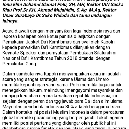
Ibnu Elmi Achamd Slamat Pelu, SH, MH, Rektor UIN Suska
Riau Prof.Dr.KH. Ahmad Mujahidin, S.Ag, M.Ag, Rektor
Unair Surabaya Dr.Suko Widodo dan tamu undangan
lainnya.
Acara diawali dengan menyanyikan lagu Indonesia raya dan
laporan kesiapan oleh ketua panitia dilanjutkan dengan
Pemakaian Jasket Da’i Kamtibmas dan syal oleh Kapolri
kepada perwakilan Da’i Kamtibmas dilanjutkan dengan
Keynote Speaker dan pernyataan Pembukaan Silaturahmi
Nasional Da’ i Kamtibmas Tahun 2018 ditandai dengan
Pemukulan Gong.
Dalam sambutannya Kapolri menyampaikan acara ini adalah
acara yang sangat strategis, karena Ulama dan Umaro
memiliki kepentingan yang sama, Polri memiliki tugas untuk
menegakkan hukum, melindungi mengayomi masyarakat dan
menjaga keutuhan negara kesatuan republik Indonesia, ini
sejalan dengan peran dan tgg jawab para Da’i dan alim ulama.
Mayoritas penduduk Indonesia 80% adalah beragama Islam.
Dalam konteks ini posisi Muslim Indonesia dalam percaturan
global memiliki posisioning yang berpengaruh. Tokoh agama
memiliki posisi pertama yang didengar oleh publik hal ini
disebabkan karena fanatik dan low class yang tinggi di negara