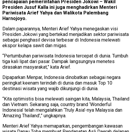
pencapaian pemerintahan Presiden Jokowi – Wakil
Presiden Jusuf Kalla ini juga menghadirkan Menteri
Pariwisata Arief Yahya dan Walikota Palembang
Harnojoyo.
Dalam paparannya, Menteri Arief Yahya menegaskan visi
Presiden Jokowi yang bertekad menjadikan sektor pariwisata
sebagai penghasil devisa terbesar di Indonesia melewati
ekspor kelapa sawit dan migas.
“Pertumbuhan pariwisata Indonesia tercepat di dunia. Tumbuh
tiga kali lipat dari pasar. Dampak langsungnya menetes
dirasakan masyarakat,” kata Arief.
Dipaparkan Menpar, Indonesia dinobatkan sebagai negara
peringkat keenam terindah di dunia dan masuk Top 10
destinasi wisata yang wajib dikunjungi di dunia.
“Kita optimistis bisa melewati saingan kita, Malaysia, Thailand
dan Vietnam. Sekarang saja, country brand ‘Wonderful
Indonesia’ telah mengalahkan ‘Truly Asia’-nya Malaysia dan
‘Amazing Thailand’,” ungkapnya.
Menteri Arief Yahya memaparkan, pengembangan kawasan
wisata Danau Toba membuat Pendapatan Asli Daerah delapan