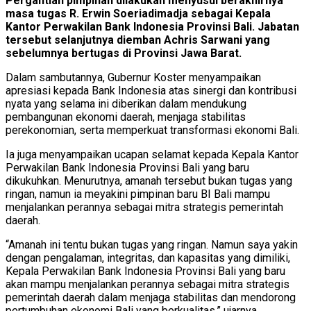
Pergantian pimpinan dilakukan menyusul berakhirnya
masa tugas R. Erwin Soeriadimadja sebagai Kepala
Kantor Perwakilan Bank Indonesia Provinsi Bali. Jabatan
tersebut selanjutnya diemban Achris Sarwani yang
sebelumnya bertugas di Provinsi Jawa Barat.
Dalam sambutannya, Gubernur Koster menyampaikan
apresiasi kepada Bank Indonesia atas sinergi dan kontribusi
nyata yang selama ini diberikan dalam mendukung
pembangunan ekonomi daerah, menjaga stabilitas
perekonomian, serta memperkuat transformasi ekonomi Bali.
Ia juga menyampaikan ucapan selamat kepada Kepala Kantor
Perwakilan Bank Indonesia Provinsi Bali yang baru
dikukuhkan. Menurutnya, amanah tersebut bukan tugas yang
ringan, namun ia meyakini pimpinan baru BI Bali mampu
menjalankan perannya sebagai mitra strategis pemerintah
daerah.
“Amanah ini tentu bukan tugas yang ringan. Namun saya yakin
dengan pengalaman, integritas, dan kapasitas yang dimiliki,
Kepala Perwakilan Bank Indonesia Provinsi Bali yang baru
akan mampu menjalankan perannya sebagai mitra strategis
pemerintah daerah dalam menjaga stabilitas dan mendorong
pertumbuhan ekonomi Bali yang berkualitas,” ujarnya.