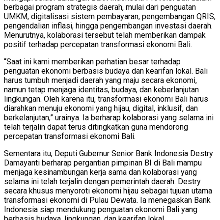
berbagai program strategis daerah, mulai dari penguatan
UMKM, digitalisasi sistem pembayaran, pengembangan QRIS,
pengendalian inflasi, hingga pengembangan investasi daerah.
Menurutnya, kolaborasi tersebut telah memberikan dampak
positif terhadap percepatan transformasi ekonomi Bali.
“Saat ini kami memberikan perhatian besar terhadap
penguatan ekonomi berbasis budaya dan kearifan lokal. Bali
harus tumbuh menjadi daerah yang maju secara ekonomi,
namun tetap menjaga identitas, budaya, dan keberlanjutan
lingkungan. Oleh karena itu, transformasi ekonomi Bali harus
diarahkan menuju ekonomi yang hijau, digital, inklusif, dan
berkelanjutan,” urainya. Ia berharap kolaborasi yang selama ini
telah terjalin dapat terus ditingkatkan guna mendorong
percepatan transformasi ekonomi Bali.
Sementara itu, Deputi Gubernur Senior Bank Indonesia Destry
Damayanti berharap pergantian pimpinan BI di Bali mampu
menjaga kesinambungan kerja sama dan kolaborasi yang
selama ini telah terjalin dengan pemerintah daerah. Destry
secara khusus menyoroti ekonomi hijau sebagai tujuan utama
transformasi ekonomi di Pulau Dewata. Ia menegaskan Bank
Indonesia siap mendukung penguatan ekonomi Bali yang
berbasis budaya, lingkungan, dan kearifan lokal.