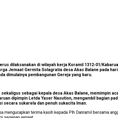
 terus dilaksanakan di wilayah kerja Koramil 1312-01/Kabaru
rga Jemaat Germita Solagratia desa Akas Balane pada hari
nda dimulainya pembangunan Gereja yang baru.
hinsa sekaligus sebagai kepala desa Akas Balane, memimpin
baruan dipimpin Letda Yaser Nasution, mengambil bagian p
i secara sukarela dan penuh sukacita Iman.
hinsa mengucapkan terima kasih kepada Plh Danramil bersama a
agi segenap jemaat.