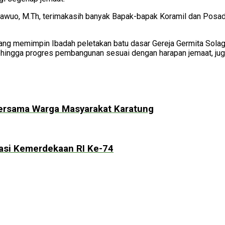
Bawuo, M.Th, terimakasih banyak Bapak-bapak Koramil dan Posa
yang memimpin Ibadah peletakan batu dasar Gereja Germita Sola
ehingga progres pembangunan sesuai dengan harapan jemaat, jug
ersama Warga Masyarakat Karatung
masi Kemerdekaan RI Ke-74