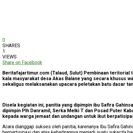
0
SHARES
1
VIEWS
Share on Facebook
Beritafajartimur.com (Talaud, Sulut) Pembinaan teritorial
kala masyarakat desa Akas Balane yang secara khusus wa
sekaligus melaksanakan upacara peletakan batu dasar ta
Disela kegiatan ini, panitia yang dipimpin ibu Safira Ga
dipimpin Plh Danramil, Serka Melki T dan Posad Puter Ka
kepada warga jemaat dan undangan untuk ikut berpatisipas
Acara dianggap sukses oleh panitia, karenanya Ibu Safira Ga
berpartisipasi dan atas kehadirannya menjadi suatu sukacita b