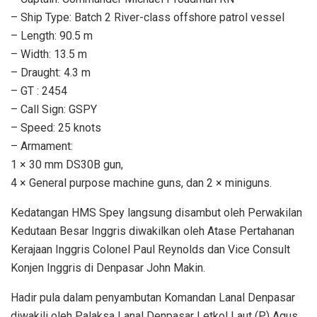
– Ship Type: Batch 2 River-class offshore patrol vessel
– Length: 90.5 m
– Width: 13.5 m
– Draught: 4.3 m
– GT : 2454
– Call Sign: GSPY
– Speed: 25 knots
– Armament:
1 × 30 mm DS30B gun,
4 × General purpose machine guns, dan 2 × miniguns.
Kedatangan HMS Spey langsung disambut oleh Perwakilan
Kedutaan Besar Inggris diwakilkan oleh Atase Pertahanan
Kerajaan Inggris Colonel Paul Reynolds dan Vice Consult
Konjen Inggris di Denpasar John Makin.
Hadir pula dalam penyambutan Komandan Lanal Denpasar
diwakili oleh Palaksa Lanal Denpasar Letkol Laut (P) Agus