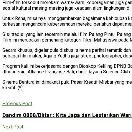
Film-film tersebut merekam warna-warni keberagaman juga gam
sosial kultural masing-masing juga keadaan alam lingkungan di 
Untuk Rena, misalnya, menggambarkan bagaimana kehidupan keb
terkesan mengancam kebersamaan mereka, perlahan dapat menj
Sisi tradisi yang lain tecermin melalui film Palang Pintu. Pala
Film ini merupakan pemenang kategori Fiksi Mahasiswa pada M
Secara khusus, digelar pula diskusi sinema perihal tematik dan
sebagai film maker, Agung Yudha juga street photographer, dos
Program kali ini bekerjasama dengan Bioskop Keliling BPNB Bal
dIndonésie, Alliance Française Bali, dan Udayana Science Club.
Sinema Bentara ini dimaknai pula Pasar Kreatif Misbar yang men
kreatif. (*)
Previous Post
Dandim 0808/Blitar : Kita Jaga dan Lestarikan War
Next Post