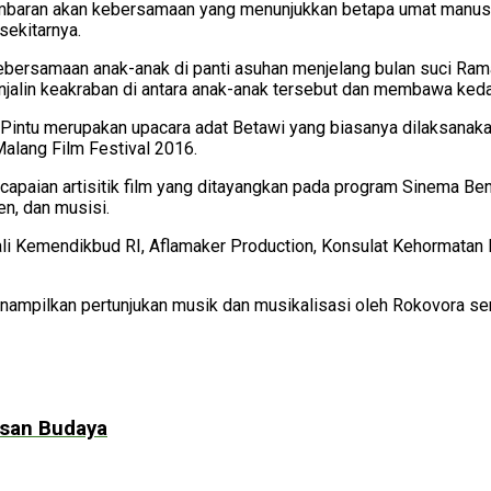
baran akan kebersamaan yang menunjukkan betapa umat manusia i
sekitarnya.
ersamaan anak-anak di panti asuhan menjelang bulan suci Rama
alin keakraban di antara anak-anak tersebut dan membawa keda
ng Pintu merupakan upacara adat Betawi yang biasanya dilaksanaka
alang Film Festival 2016.
 capaian artisitik film yang ditayangkan pada program Sinema Be
en, dan musisi.
i Kemendikbud RI, Aflamaker Production, Konsulat Kehormatan It
ampilkan pertunjukan musik dan musikalisasi oleh Rokovora serta
isan Budaya