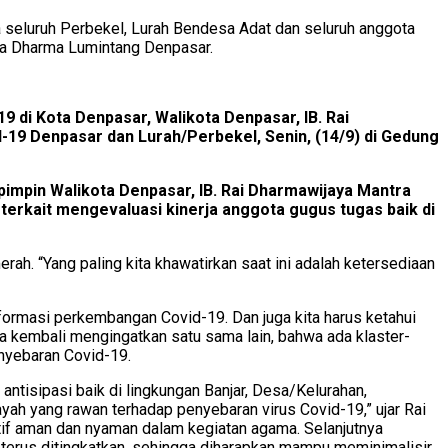
a seluruh Perbekel, Lurah Bendesa Adat dan seluruh anggota
ka Dharma Lumintang Denpasar.
di Kota Denpasar, Walikota Denpasar, IB. Rai
9 Denpasar dan Lurah/Perbekel, Senin, (14/9) di Gedung
pimpin Walikota Denpasar, IB. Rai Dharmawijaya Mantra
terkait mengevaluasi kinerja anggota gugus tugas baik di
h. “Yang paling kita khawatirkan saat ini adalah ketersediaan
nformasi perkembangan Covid-19. Dan juga kita harus ketahui
rta kembali mengingatkan satu sama lain, bahwa ada klaster-
enyebaran Covid-19.
isipasi baik di lingkungan Banjar, Desa/Kelurahan,
yah yang rawan terhadap penyebaran virus Covid-19,” ujar Rai
ktif aman dan nyaman dalam kegiatan agama. Selanjutnya
terus ditingkatkan, sehingga diharapkan mampu meminimalisir