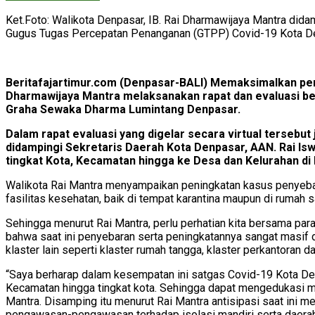
Ket.Foto: Walikota Denpasar, IB. Rai Dharmawijaya Mantra did
Gugus Tugas Percepatan Penanganan (GTPP) Covid-19 Kota Den
Beritafajartimur.com (Denpasar-BALI) Memaksimalkan pen
Dharmawijaya Mantra melaksanakan rapat dan evaluasi b
Graha Sewaka Dharma Lumintang Denpasar.
Dalam rapat evaluasi yang digelar secara virtual tersebu
didampingi Sekretaris Daerah Kota Denpasar, AAN. Rai Isw
tingkat Kota, Kecamatan hingga ke Desa dan Kelurahan di
Walikota Rai Mantra menyampaikan peningkatan kasus penyebara
fasilitas kesehatan, baik di tempat karantina maupun di rumah sak
Sehingga menurut Rai Mantra, perlu perhatian kita bersama par
bahwa saat ini penyebaran serta peningkatannya sangat masif di
klaster lain seperti klaster rumah tangga, klaster perkantoran
“Saya berharap dalam kesempatan ini satgas Covid-19 Kota De
Kecamatan hingga tingkat kota. Sehingga dapat mengedukasi ma
Mantra. Disamping itu menurut Rai Mantra antisipasi saat ini 
pengawasan-pengawasan terhadap isolasi mandiri serta daerah