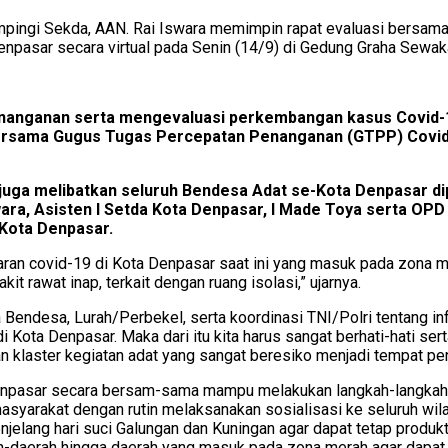
ampingi Sekda, AAN. Rai Iswara memimpin rapat evaluasi bersam
pasar secara virtual pada Senin (14/9) di Gedung Graha Sewa
anganan serta mengevaluasi perkembangan kasus Covid-19 
ersama Gugus Tugas Percepatan Penanganan (GTPP) Covid-1
t juga melibatkan seluruh Bendesa Adat se-Kota Denpasar di
ara, Asisten I Setda Kota Denpasar, I Made Toya serta OPD 
 Kota Denpasar.
n covid-19 di Kota Denpasar saat ini yang masuk pada zona mera
it rawat inap, terkait dengan ruang isolasi,” ujarnya.
a Bendesa, Lurah/Perbekel, serta koordinasi TNI/Polri tentang i
 Kota Denpasar. Maka dari itu kita harus sangat berhati-hati se
 dan klaster kegiatan adat yang sangat beresiko menjadi tempat p
npasar secara bersam-sama mampu melakukan langkah-langkah ant
syarakat dengan rutin melaksanakan sosialisasi ke seluruh wila
menjelang hari suci Galungan dan Kuningan agar dapat tetap produ
-daerah hingga daerah yang masuk pada zona merah agar dapat 