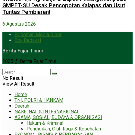
GMPET-SU Desak Pencopotan Kalapas dan Usut
Tuntas Pembiaran!
6 Agustus 2026
Pedoman Media Siber
Box Redaksi
Berita Fajar Timur
2025 @ Berita Fajar Timur
No Result
View All Result
Home
TNI, POLRI & HANKAM
Daerah
NASIONAL & INTERNASIONAL
AGAMA, SOSIAL, BUDAYA & ORGANISASI
Hukum & Kriminal
Pendidikan, Olah Raga & Kesehatan
EKONOMI, BISNIS & PERDAGANGAN