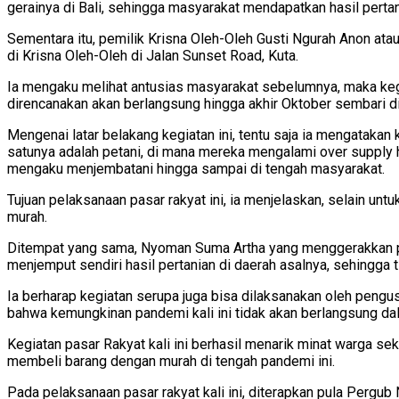
gerainya di Bali, sehingga masyarakat mendapatkan hasil pertani
Sementara itu, pemilik Krisna Oleh-Oleh Gusti Ngurah Anon ata
di Krisna Oleh-Oleh di Jalan Sunset Road, Kuta.
Ia mengaku melihat antusias masyarakat sebelumnya, maka kegiat
direncanakan akan berlangsung hingga akhir Oktober sembari die
Mengenai latar belakang kegiatan ini, tentu saja ia mengatakan 
satunya adalah petani, di mana mereka mengalami over supply h
mengaku menjembatani hingga sampai di tengah masyarakat.
Tujuan pelaksanaan pasar rakyat ini, ia menjelaskan, selain u
murah.
Ditempat yang sama, Nyoman Suma Artha yang menggerakkan para 
menjemput sendiri hasil pertanian di daerah asalnya, sehingga
Ia berharap kegiatan serupa juga bisa dilaksanakan oleh pengusa
bahwa kemungkinan pandemi kali ini tidak akan berlangsung da
Kegiatan pasar Rakyat kali ini berhasil menarik minat warga se
membeli barang dengan murah di tengah pandemi ini.
Pada pelaksanaan pasar rakyat kali ini, diterapkan pula Pergu