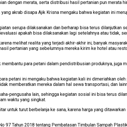
an dengan merata, serta distribusi hasil pertanian pun merata hi
u yang akrab disapa Ajik Krisna mengaku bahwa kegiatan ini mer
an serupa dilaksanakan dan berharap bisa terus dilanjutkan seti
valuasi apakah bisa dilaksanakan lagi setelahnya atau tidak, se
karena melihat realita yang terjadi akhir-akhir ini, banyak masy
asil pertanian yang sebelumnya mereka kirim ke hotel atau resto
ntuk membantu para petani dalam pendistribusian produknya, jug
petani ini mengaku bahwa kegiatan kali ini dimeriahkan oleh pa
 tidak memberatkan mereka dalam hal sewa transportasi, dan lain
ha-pengusaha lain, sehingga kegiatan sosial ini bisa terus dilanj
lam waktu yang singkat.
kitar untuk turut berbelanja ke sana, karena harga yang ditawar
b No 97 Tahun 2018 tentang Pembatasan Timbulan Sampah Plastik 