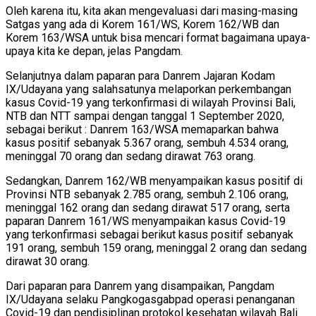
Oleh karena itu, kita akan mengevaluasi dari masing-masing
Satgas yang ada di Korem 161/WS, Korem 162/WB dan
Korem 163/WSA untuk bisa mencari format bagaimana upaya-
upaya kita ke depan, jelas Pangdam.
Selanjutnya dalam paparan para Danrem Jajaran Kodam
IX/Udayana yang salahsatunya melaporkan perkembangan
kasus Covid-19 yang terkonfirmasi di wilayah Provinsi Bali,
NTB dan NTT sampai dengan tanggal 1 September 2020,
sebagai berikut : Danrem 163/WSA memaparkan bahwa
kasus positif sebanyak 5.367 orang, sembuh 4.534 orang,
meninggal 70 orang dan sedang dirawat 763 orang.
Sedangkan, Danrem 162/WB menyampaikan kasus positif di
Provinsi NTB sebanyak 2.785 orang, sembuh 2.106 orang,
meninggal 162 orang dan sedang dirawat 517 orang, serta
paparan Danrem 161/WS menyampaikan kasus Covid-19
yang terkonfirmasi sebagai berikut kasus positif sebanyak
191 orang, sembuh 159 orang, meninggal 2 orang dan sedang
dirawat 30 orang.
Dari paparan para Danrem yang disampaikan, Pangdam
IX/Udayana selaku Pangkogasgabpad operasi penanganan
Covid-19 dan pendisiplinan protokol kesehatan wilayah Bali