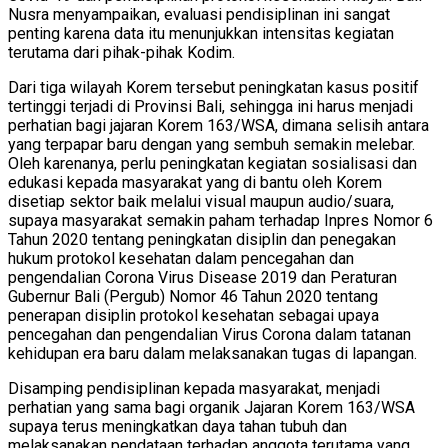
Nusra menyampaikan, evaluasi pendisiplinan ini sangat
penting karena data itu menunjukkan intensitas kegiatan
terutama dari pihak-pihak Kodim.
Dari tiga wilayah Korem tersebut peningkatan kasus positif
tertinggi terjadi di Provinsi Bali, sehingga ini harus menjadi
perhatian bagi jajaran Korem 163/WSA, dimana selisih antara
yang terpapar baru dengan yang sembuh semakin melebar.
Oleh karenanya, perlu peningkatan kegiatan sosialisasi dan
edukasi kepada masyarakat yang di bantu oleh Korem
disetiap sektor baik melalui visual maupun audio/suara,
supaya masyarakat semakin paham terhadap Inpres Nomor 6
Tahun 2020 tentang peningkatan disiplin dan penegakan
hukum protokol kesehatan dalam pencegahan dan
pengendalian Corona Virus Disease 2019 dan Peraturan
Gubernur Bali (Pergub) Nomor 46 Tahun 2020 tentang
penerapan disiplin protokol kesehatan sebagai upaya
pencegahan dan pengendalian Virus Corona dalam tatanan
kehidupan era baru dalam melaksanakan tugas di lapangan.
Disamping pendisiplinan kepada masyarakat, menjadi
perhatian yang sama bagi organik Jajaran Korem 163/WSA
supaya terus meningkatkan daya tahan tubuh dan
melaksanakan pendataan terhadap anggota terutama yang