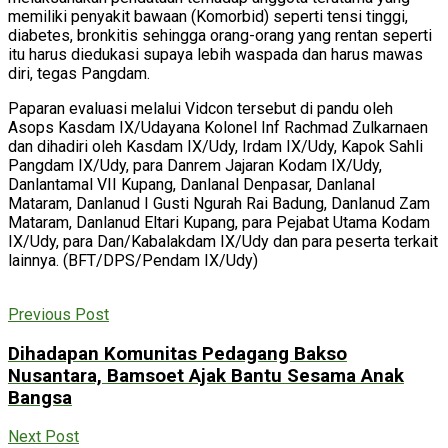
memiliki penyakit bawaan (Komorbid) seperti tensi tinggi,
diabetes, bronkitis sehingga orang-orang yang rentan seperti
itu harus diedukasi supaya lebih waspada dan harus mawas
diri, tegas Pangdam.
Paparan evaluasi melalui Vidcon tersebut di pandu oleh
Asops Kasdam IX/Udayana Kolonel Inf Rachmad Zulkarnaen
dan dihadiri oleh Kasdam IX/Udy, Irdam IX/Udy, Kapok Sahli
Pangdam IX/Udy, para Danrem Jajaran Kodam IX/Udy,
Danlantamal VII Kupang, Danlanal Denpasar, Danlanal
Mataram, Danlanud I Gusti Ngurah Rai Badung, Danlanud Zam
Mataram, Danlanud Eltari Kupang, para Pejabat Utama Kodam
IX/Udy, para Dan/Kabalakdam IX/Udy dan para peserta terkait
lainnya. (BFT/DPS/Pendam IX/Udy)
Previous Post
Dihadapan Komunitas Pedagang Bakso
Nusantara, Bamsoet Ajak Bantu Sesama Anak
Bangsa
Next Post