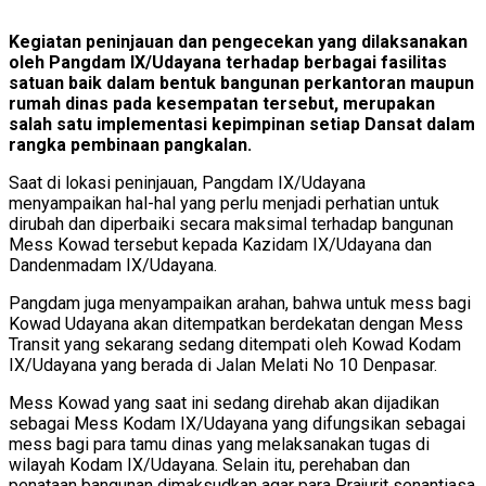
Kegiatan peninjauan dan pengecekan yang dilaksanakan
oleh Pangdam IX/Udayana terhadap berbagai fasilitas
satuan baik dalam bentuk bangunan perkantoran maupun
rumah dinas pada kesempatan tersebut, merupakan
salah satu implementasi kepimpinan setiap Dansat dalam
rangka pembinaan pangkalan.
Saat di lokasi peninjauan, Pangdam IX/Udayana
menyampaikan hal-hal yang perlu menjadi perhatian untuk
dirubah dan diperbaiki secara maksimal terhadap bangunan
Mess Kowad tersebut kepada Kazidam IX/Udayana dan
Dandenmadam IX/Udayana.
Pangdam juga menyampaikan arahan, bahwa untuk mess bagi
Kowad Udayana akan ditempatkan berdekatan dengan Mess
Transit yang sekarang sedang ditempati oleh Kowad Kodam
IX/Udayana yang berada di Jalan Melati No 10 Denpasar.
Mess Kowad yang saat ini sedang direhab akan dijadikan
sebagai Mess Kodam IX/Udayana yang difungsikan sebagai
mess bagi para tamu dinas yang melaksanakan tugas di
wilayah Kodam IX/Udayana. Selain itu, perehaban dan
penataan bangunan dimaksudkan agar para Prajurit senantiasa