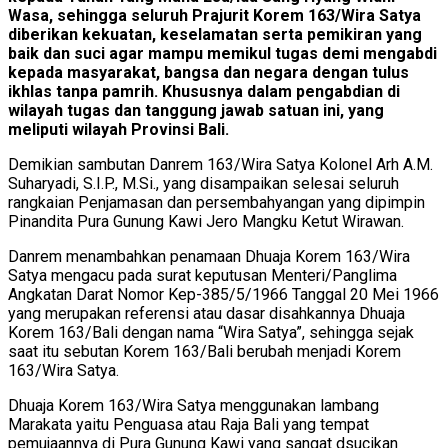
Wasa, sehingga seluruh Prajurit Korem 163/Wira Satya
diberikan kekuatan, keselamatan serta pemikiran yang
baik dan suci agar mampu memikul tugas demi mengabdi
kepada masyarakat, bangsa dan negara dengan tulus
ikhlas tanpa pamrih. Khususnya dalam pengabdian di
wilayah tugas dan tanggung jawab satuan ini, yang
meliputi wilayah Provinsi Bali.
Demikian sambutan Danrem 163/Wira Satya Kolonel Arh A.M.
Suharyadi, S.I.P., M.Si., yang disampaikan selesai seluruh
rangkaian Penjamasan dan persembahyangan yang dipimpin
Pinandita Pura Gunung Kawi Jero Mangku Ketut Wirawan.
Danrem menambahkan penamaan Dhuaja Korem 163/Wira
Satya mengacu pada surat keputusan Menteri/Panglima
Angkatan Darat Nomor Kep-385/5/1966 Tanggal 20 Mei 1966
yang merupakan referensi atau dasar disahkannya Dhuaja
Korem 163/Bali dengan nama “Wira Satya”, sehingga sejak
saat itu sebutan Korem 163/Bali berubah menjadi Korem
163/Wira Satya.
Dhuaja Korem 163/Wira Satya menggunakan lambang
Marakata yaitu Penguasa atau Raja Bali yang tempat
pemujaannya di Pura Gunung Kawi yang sangat dsucikan