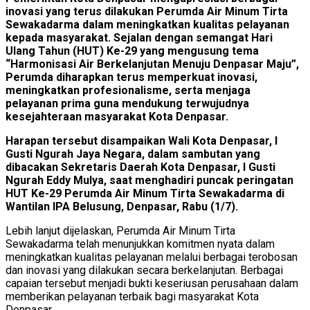
inovasi yang terus dilakukan Perumda Air Minum Tirta
Sewakadarma dalam meningkatkan kualitas pelayanan
kepada masyarakat. Sejalan dengan semangat Hari
Ulang Tahun (HUT) Ke-29 yang mengusung tema
“Harmonisasi Air Berkelanjutan Menuju Denpasar Maju”,
Perumda diharapkan terus memperkuat inovasi,
meningkatkan profesionalisme, serta menjaga
pelayanan prima guna mendukung terwujudnya
kesejahteraan masyarakat Kota Denpasar.
Harapan tersebut disampaikan Wali Kota Denpasar, I
Gusti Ngurah Jaya Negara, dalam sambutan yang
dibacakan Sekretaris Daerah Kota Denpasar, I Gusti
Ngurah Eddy Mulya, saat menghadiri puncak peringatan
HUT Ke-29 Perumda Air Minum Tirta Sewakadarma di
Wantilan IPA Belusung, Denpasar, Rabu (1/7).
Lebih lanjut dijelaskan, Perumda Air Minum Tirta
Sewakadarma telah menunjukkan komitmen nyata dalam
meningkatkan kualitas pelayanan melalui berbagai terobosan
dan inovasi yang dilakukan secara berkelanjutan. Berbagai
capaian tersebut menjadi bukti keseriusan perusahaan dalam
memberikan pelayanan terbaik bagi masyarakat Kota
Denpasar.