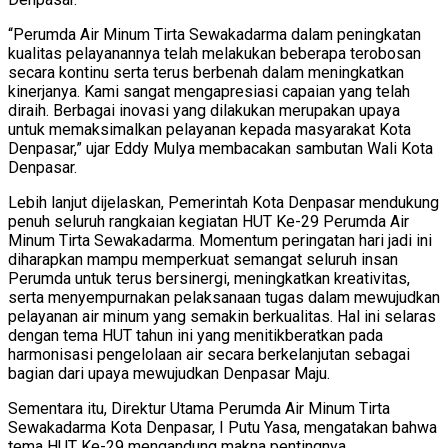
“Perumda Air Minum Tirta Sewakadarma dalam peningkatan
kualitas pelayanannya telah melakukan beberapa terobosan
secara kontinu serta terus berbenah dalam meningkatkan
kinerjanya. Kami sangat mengapresiasi capaian yang telah
diraih. Berbagai inovasi yang dilakukan merupakan upaya
untuk memaksimalkan pelayanan kepada masyarakat Kota
Denpasar,” ujar Eddy Mulya membacakan sambutan Wali Kota
Denpasar.
Lebih lanjut dijelaskan, Pemerintah Kota Denpasar mendukung
penuh seluruh rangkaian kegiatan HUT Ke-29 Perumda Air
Minum Tirta Sewakadarma. Momentum peringatan hari jadi ini
diharapkan mampu memperkuat semangat seluruh insan
Perumda untuk terus bersinergi, meningkatkan kreativitas,
serta menyempurnakan pelaksanaan tugas dalam mewujudkan
pelayanan air minum yang semakin berkualitas. Hal ini selaras
dengan tema HUT tahun ini yang menitikberatkan pada
harmonisasi pengelolaan air secara berkelanjutan sebagai
bagian dari upaya mewujudkan Denpasar Maju.
Sementara itu, Direktur Utama Perumda Air Minum Tirta
Sewakadarma Kota Denpasar, I Putu Yasa, mengatakan bahwa
tema HUT Ke-29 mengandung makna pentingnya