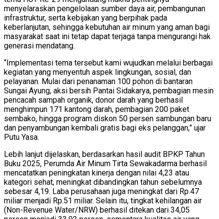
menyelaraskan pengelolaan sumber daya air, pembangunan
infrastruktur, serta kebijakan yang berpihak pada
keberlanjutan, sehingga kebutuhan air minum yang aman bagi
masyarakat saat ini tetap dapat terjaga tanpa mengurangi hak
generasi mendatang.
“Implementasi tema tersebut kami wujudkan melalui berbagai
kegiatan yang menyentuh aspek lingkungan, sosial, dan
pelayanan. Mulai dari penanaman 100 pohon di bantaran
Sungai Ayung, aksi bersih Pantai Sidakarya, pembagian mesin
pencacah sampah organik, donor darah yang berhasil
menghimpun 171 kantong darah, pembagian 200 paket
sembako, hingga program diskon 50 persen sambungan baru
dan penyambungan kembali gratis bagi eks pelanggan,” ujar
Putu Yasa.
Lebih lanjut dijelaskan, berdasarkan hasil audit BPKP Tahun
Buku 2025, Perumda Air Minum Tirta Sewakadarma berhasil
mencatatkan peningkatan kinerja dengan nilai 4,23 atau
kategori sehat, meningkat dibandingkan tahun sebelumnya
sebesar 4,19. Laba perusahaan juga meningkat dari Rp.47
miliar menjadi Rp.51 miliar. Selain itu, tingkat kehilangan air
(Non-Revenue Water/NRW) berhasil ditekan dari 34,05