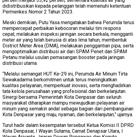
persen menjadi 33,92 persen, sementara kualitas air yang
didistribusikan kepada pelanggan telah memenuhi ketentuan
Permenkes Nomor 2 Tahun 2023.
Meski demikian, Putu Yasa mengatakan bahwa Perumda terus
mempercepat perbaikan kebocoran melalui tim respons
cepat, melakukan inspeksi jaringan secara berkala, mengganti
meter air yang telah berusia di atas lima tahun, membentuk
District Meter Area (DMA), melakukan penggantian pipa, serta
mengoptimalkan distribusi air dari SPAM Penet dan SPAM
Petanu melalui usulan pemasangan booster pada jaringan
distribusi utama.
“Melalui semangat HUT Ke-29 ini, Perumda Air Minum Tirta
Sewakadarma berkomitmen untuk terus meningkatkan
kualitas pelayanan, memperkuat inovasi, serta menghadirkan
tata kelola perusahaan yang profesional dan berkelanjutan.
Sinergi bersama Pemerintah Kota Denpasar dan seluruh
masyarakat diharapkan mampu mewujudkan pelayanan air
minum yang semakin andal sebagai bagian dari pembangunan
Kota Denpasar yang maju, nyaman, dan berkelanjutan,” ujarnya.
Turut hadir dalam kesempatan tersebut Ketua Komisi II DPRD
Kota Denpasar, I Wayan Sutama, Camat Denapsar Utara, I
Wayan Ariyanta, Jajaran Dewan Pengawas dan Komite