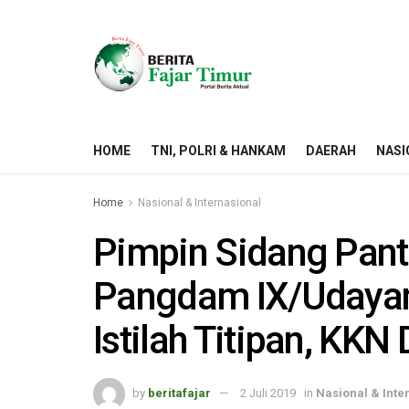
HOME
TNI, POLRI & HANKAM
DAERAH
NASI
Home
Nasional & Internasional
Pimpin Sidang Pantu
Pangdam IX/Udayan
Istilah Titipan, KKN
by
beritafajar
2 Juli 2019
in
Nasional & Inte