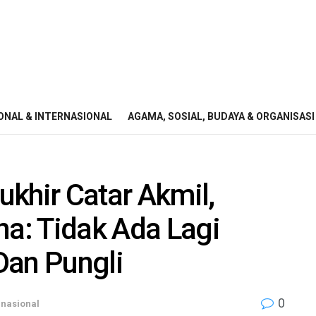
ONAL & INTERNASIONAL
AGAMA, SOSIAL, BUDAYA & ORGANISASI
khir Catar Akmil,
a: Tidak Ada Lagi
 Dan Pungli
0
rnasional