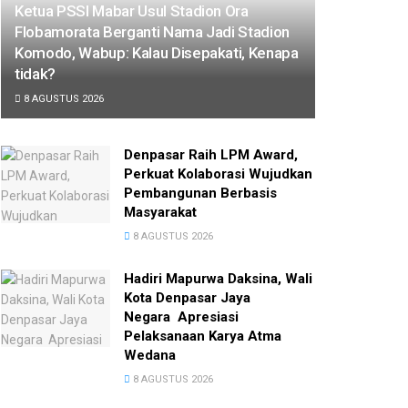
Ketua PSSI Mabar Usul Stadion Ora
Flobamorata Berganti Nama Jadi Stadion
Komodo, Wabup: Kalau Disepakati, Kenapa
tidak?
8 AGUSTUS 2026
Denpasar Raih LPM Award,
Perkuat Kolaborasi Wujudkan
Pembangunan Berbasis
Masyarakat
8 AGUSTUS 2026
Hadiri Mapurwa Daksina, Wali
Kota Denpasar Jaya
Negara Apresiasi
Pelaksanaan Karya Atma
Wedana
8 AGUSTUS 2026