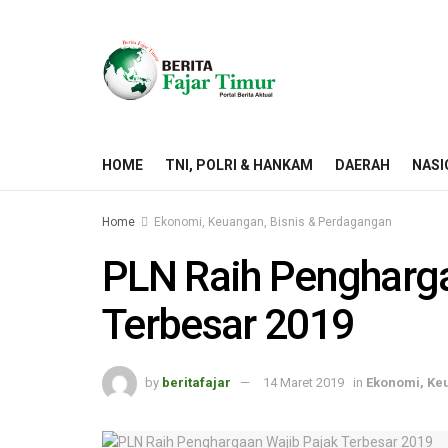
HOME
TNI, POLRI & HANKAM
DAERAH
NASI
Home
Ekonomi, Keuangan, Bisnis & Perdagangan
PLN Raih Pengharga
Terbesar 2019
by
beritafajar
14 Maret 2019
in
Ekonomi, Ke