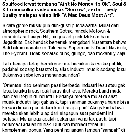
Soulfood lewat tembang “Ain’t No Money It’s Ok”, Soul &
Kith munculkan video musik “Sorrow”, serta Truedy
Duality melepas video lirik “A Mad Deus Most Art”.
Bicara genre musik pun duh-gusti puspawarna. Mulai dari
atmospheric rock, Southern Gothic, rancak Motown &
misedukasi-Lauryn Hill, hingga art punk Moksartham
Jagadhita. Bak hendak berteriak mengabari Nusantara bahwa
Bali bukan monokrom. Tak cuma Superman Is Dead, Navicula,
The Hydrant. Tidak sebatas punk, grunge, dan rockabilly saja.
Lalu, kenapa tetap bersikeras meluncurkan karya ke publik,
padahal sedang katastrofe, alias industri musik sedang lesu.
Bukannya sebaiknya menunggu, ndan?
“Orientasi tiap seniman pasti berbeda, industri lesu atau gak
lesu, bagiku kreasi gak harus ikut lesu. Mereka band muda
dan baru terjun di industri. Bedanya mereka mulai di saat
musik industri lagi gak asik, tapi seniman bukannya harus bisa
kreasi dimana pun dalam kondisi apa pun? Aku yakin bahwa
mereka akan lebih siap dari siapapun saat pandemi ini
selesai. Menunggu adalah pekerjaan yang tak pasti, tapi
berkreasi adalah mutlak. Duit dan menjadi tenar itu
komplemen, bonus. Yang penting jangan tambah “sampah” di