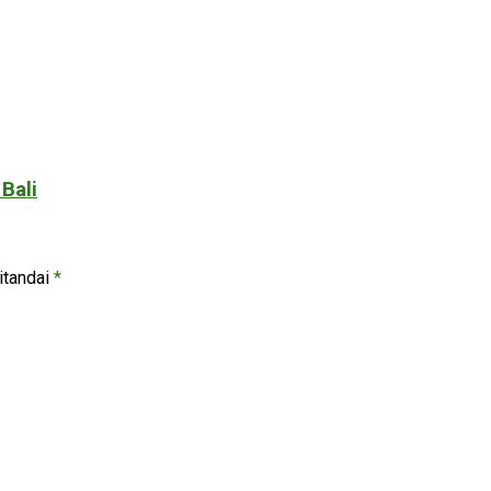
Bali
itandai
*