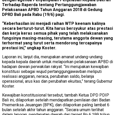
Terhadap Raperda tentang Pertanggungjawaban
Pelaksanaan APBD Tahun Anggaran 2018 di Gedung
DPRD Bali pada Rabu (19/6) pagi.
“Keberhasilan ini menjadi raihan WTP keenam kalinya
secara berturut-turut. Kita harus bersyukur atas prestasi
dan kerja keras semua pihak yang telah melaksanakan
fungsinya masing-masing, terutama anggota dewan yang
terhormat yang turut serta mendorong tercapainya
prestasi ini,” ungkap Koster.
Laporan ini, lanjut dia, merupakan amanat undang-undang
kepada kepala daerah untuk melaporkan pelaksanaan APBD di
hadapan dewan perwakilan rakyat. “Ini merupakan kewajiban
konstitusi sebagai wujud pertanggungjawavban meliputi
realisasi anggaran, neraca, perubahan saldo, belanja
operasional, arus kas dan perubahan ekuitas,” terang Gubernur
Koster.
Kewajiban konstitusional tersebut, tambah Ketua DPD PDIP
Bali ini, dilaporkan setelah mendapatkan penilaian dari Badan
Pnemeriksa Jeuangan (BPK), dan dilaporkan paling lambat 6
bulan setelah akhir tahun anggaran. “Secara umum terlihat
dalam laporan, pendapatan daerah dari target Rp 6,199 triliun