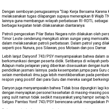
Dengan semboyan penugasannya “Siap Kerja Bersama Karena K
melaksanakan tugas dilapangan supaya menerapkan 8 Wajib TNI
lainnya guna membangun wilayah perbatasan RI-RDTL sebagai 
berbagai kegiatan telah dilaksanakan diantaranya:
Patroli pengecekan Pilar Batas Negara rutin dilakukan oleh p
Timor Leste cenderung mengikuti aliran sungai yang memisahka
dalam melaksanakan patroli perbatasan. Dalam patrol yang dil
seperti pos Nunura, pos Silawan, pos Motaain dan pos Damar.
Lebih lanjut Danyonif 743/PSY menyampaiakan bahwa dalam sus
berkomunikasi dengan peserta didik. Setibanya di wilayah pe
Adapun mata pelajaran yang diberikan disesuaikan dengan kuri
pendidikan jasmani lainnya. pada kesempatan jumpa para Gur
selain membekali ilmu juga lebih menitikberatkan pada pemben
respon yang positif dari para Guru dan mereka sangat berkeingi
Danyon juga menyampaiakn bahwa Tidak bisa dipungkiri lagi kon
dengan menyiapkan personel kesehatan di masing-masing pos pe
yang sulit namun tidak sedikit masyarakat yang hampir setiap 
Satgas Pamtas Yonif 743/PSY berencana untuk mengadakan Pe