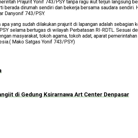
ntah Prajurit Yonif 743/PSY tanpa ragu ikut terjun langsung 
rti berada dirumah sendiri dan bekerja bersama saudara sendiri.
jar Danyonif 743/PSY.
 yang sudah dilakukan prajurit di lapangan adalah sebagian ke
743/PSY selama bertugas di wilayah Perbatasan RI-RDTL. Ses
n masyarakat, tokoh agama, tokoh adat, aparat pemerintahan s
esia.( Mako Satgas Yonif 743/PSY)
a
angiit di Gedung Ksirarnawa Art Center Denpasar