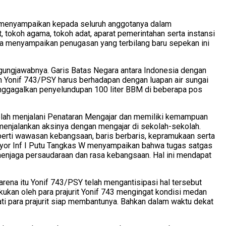
 menyampaikan kepada seluruh anggotanya dalam
okoh agama, tokoh adat, aparat pemerintahan serta instansi
a menyampaikan penugasan yang terbilang baru sepekan ini
ggungjawabnya. Garis Batas Negara antara Indonesia dengan
n Yonif 743/PSY harus berhadapan dengan luapan air sungai
menggagalkan penyelundupan 100 liter BBM di beberapa pos
elah menjalani Penataran Mengajar dan memiliki kemampuan
menjalankan aksinya dengan mengajar di sekolah-sekolah.
eperti wawasan kebangsaan, baris berbaris, kepramukaan serta
ayor Inf I Putu Tangkas W menyampaikan bahwa tugas satgas
menjaga persaudaraan dan rasa kebangsaan. Hal ini mendapat
arena itu Yonif 743/PSY telah mengantisipasi hal tersebut
ukan oleh para prajurit Yonif 743 mengingat kondisi medan
ati para prajurit siap membantunya. Bahkan dalam waktu dekat