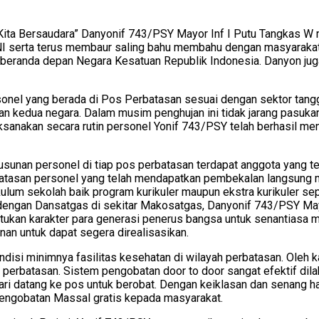
ita Bersaudara” Danyonif 743/PSY Mayor Inf I Putu Tangkas W
 serta terus membaur saling bahu membahu dengan masyarakat, t
beranda depan Negara Kesatuan Republik Indonesia. Danyon jug
ersonel yang berada di Pos Perbatasan sesuai dengan sektor tan
n kedua negara. Dalam musim penghujan ini tidak jarang pasuka
aksanakan secara rutin personel Yonif 743/PSY telah berhasil 
unan personel di tiap pos perbatasan terdapat anggota yang t
rbatasan personel yang telah mendapatkan pembekalan langsung 
kulum sekolah baik program kurikuler maupun ekstra kurikuler s
u dengan Dansatgas di sekitar Makosatgas, Danyonif 743/PSY M
tukan karakter para generasi penerus bangsa untuk senantiasa 
nan untuk dapat segera direalisasikan.
disi minimnya fasilitas kesehatan di wilayah perbatasan. Oleh k
rbatasan. Sistem pengobatan door to door sangat efektif dilak
hari datang ke pos untuk berobat. Dengan keiklasan dan senang h
ngobatan Massal gratis kepada masyarakat.